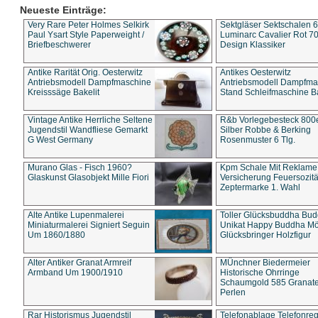
Neueste Einträge:
Very Rare Peter Holmes Selkirk
Sektgläser Sektschalen 
Paul Ysart Style Paperweight /
Luminarc Cavalier Rot 70
Briefbeschwerer
Design Klassiker
Antike Rarität Orig. Oesterwitz
Antikes Oesterwitz
Antriebsmodell Dampfmaschine
Antriebsmodell Dampfma
Kreisssäge Bakelit
Stand Schleifmaschine Ba
Vintage Antike Herrliche Seltene
R&b Vorlegebesteck 800
Jugendstil Wandfliese Gemarkt
Silber Robbe & Berking
G West Germany
Rosenmuster 6 Tlg.
Murano Glas - Fisch 1960?
Kpm Schale Mit Reklame
Glaskunst Glasobjekt Mille Fiori
Versicherung Feuersozitä
Zeptermarke 1. Wahl
Alte Antike Lupenmalerei
Toller Glücksbuddha Bu
Miniaturmalerei Signiert Seguin
Unikat Happy Buddha M
Um 1860/1880
Glücksbringer Holzfigur
Alter Antiker Granat Armreif
MÜnchner Biedermeier
Armband Um 1900/1910
Historische Ohrringe
Schaumgold 585 Granate 
Perlen
Rar Historismus Jugendstil
Telefonablage Telefonreg