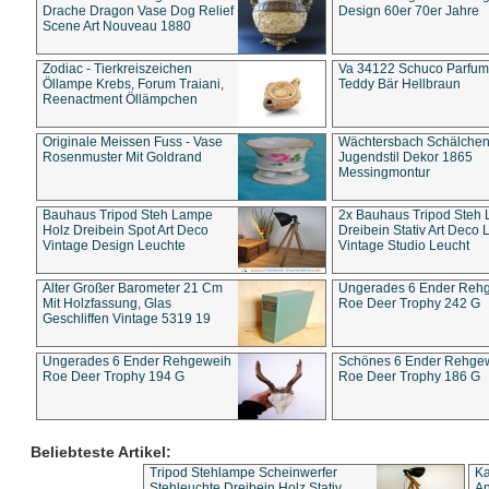
Drache Dragon Vase Dog Relief
Design 60er 70er Jahre
Scene Art Nouveau 1880
Zodiac - Tierkreiszeichen
Va 34122 Schuco Parfum 
Öllampe Krebs, Forum Traiani,
Teddy Bär Hellbraun
Reenactment Öllämpchen
Originale Meissen Fuss - Vase
Wächtersbach Schälche
Rosenmuster Mit Goldrand
Jugendstil Dekor 1865
Messingmontur
Bauhaus Tripod Steh Lampe
2x Bauhaus Tripod Steh
Holz Dreibein Spot Art Deco
Dreibein Stativ Art Deco L
Vintage Design Leuchte
Vintage Studio Leucht
Alter Großer Barometer 21 Cm
Ungerades 6 Ender Reh
Mit Holzfassung, Glas
Roe Deer Trophy 242 G
Geschliffen Vintage 5319 19
Ungerades 6 Ender Rehgeweih
Schönes 6 Ender Rehge
Roe Deer Trophy 194 G
Roe Deer Trophy 186 G
Beliebteste Artikel:
Tripod Stehlampe Scheinwerfer
Ka
Stehleuchte Dreibein Holz Stativ
An