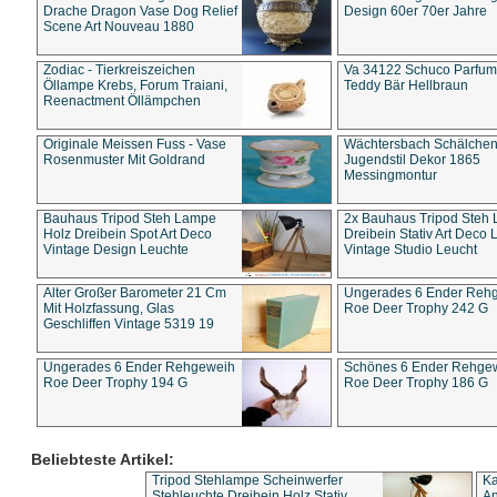
Drache Dragon Vase Dog Relief
Design 60er 70er Jahre
Scene Art Nouveau 1880
Zodiac - Tierkreiszeichen
Va 34122 Schuco Parfum 
Öllampe Krebs, Forum Traiani,
Teddy Bär Hellbraun
Reenactment Öllämpchen
Originale Meissen Fuss - Vase
Wächtersbach Schälche
Rosenmuster Mit Goldrand
Jugendstil Dekor 1865
Messingmontur
Bauhaus Tripod Steh Lampe
2x Bauhaus Tripod Steh
Holz Dreibein Spot Art Deco
Dreibein Stativ Art Deco L
Vintage Design Leuchte
Vintage Studio Leucht
Alter Großer Barometer 21 Cm
Ungerades 6 Ender Reh
Mit Holzfassung, Glas
Roe Deer Trophy 242 G
Geschliffen Vintage 5319 19
Ungerades 6 Ender Rehgeweih
Schönes 6 Ender Rehge
Roe Deer Trophy 194 G
Roe Deer Trophy 186 G
Beliebteste Artikel:
Tripod Stehlampe Scheinwerfer
Ka
Stehleuchte Dreibein Holz Stativ
An