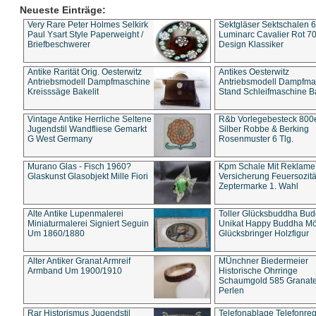
Neueste Einträge:
Very Rare Peter Holmes Selkirk
Sektgläser Sektschalen 
Paul Ysart Style Paperweight /
Luminarc Cavalier Rot 70
Briefbeschwerer
Design Klassiker
Antike Rarität Orig. Oesterwitz
Antikes Oesterwitz
Antriebsmodell Dampfmaschine
Antriebsmodell Dampfma
Kreisssäge Bakelit
Stand Schleifmaschine Ba
Vintage Antike Herrliche Seltene
R&b Vorlegebesteck 800
Jugendstil Wandfliese Gemarkt
Silber Robbe & Berking
G West Germany
Rosenmuster 6 Tlg.
Murano Glas - Fisch 1960?
Kpm Schale Mit Reklame
Glaskunst Glasobjekt Mille Fiori
Versicherung Feuersozitä
Zeptermarke 1. Wahl
Alte Antike Lupenmalerei
Toller Glücksbuddha Bu
Miniaturmalerei Signiert Seguin
Unikat Happy Buddha M
Um 1860/1880
Glücksbringer Holzfigur
Alter Antiker Granat Armreif
MÜnchner Biedermeier
Armband Um 1900/1910
Historische Ohrringe
Schaumgold 585 Granate 
Perlen
Rar Historismus Jugendstil
Telefonablage Telefonreg