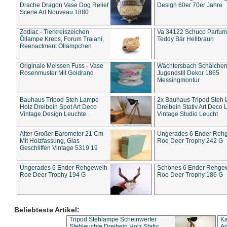
Drache Dragon Vase Dog Relief
Design 60er 70er Jahre
Scene Art Nouveau 1880
Zodiac - Tierkreiszeichen
Va 34122 Schuco Parfum 
Öllampe Krebs, Forum Traiani,
Teddy Bär Hellbraun
Reenactment Öllämpchen
Originale Meissen Fuss - Vase
Wächtersbach Schälche
Rosenmuster Mit Goldrand
Jugendstil Dekor 1865
Messingmontur
Bauhaus Tripod Steh Lampe
2x Bauhaus Tripod Steh
Holz Dreibein Spot Art Deco
Dreibein Stativ Art Deco L
Vintage Design Leuchte
Vintage Studio Leucht
Alter Großer Barometer 21 Cm
Ungerades 6 Ender Reh
Mit Holzfassung, Glas
Roe Deer Trophy 242 G
Geschliffen Vintage 5319 19
Ungerades 6 Ender Rehgeweih
Schönes 6 Ender Rehge
Roe Deer Trophy 194 G
Roe Deer Trophy 186 G
Beliebteste Artikel:
Tripod Stehlampe Scheinwerfer
Ka
Stehleuchte Dreibein Holz Stativ
An