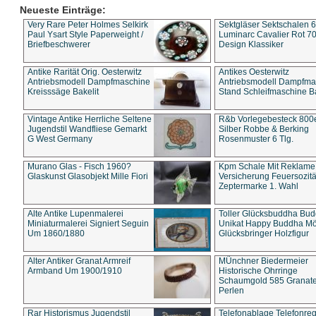
Neueste Einträge:
Very Rare Peter Holmes Selkirk
Sektgläser Sektschalen 
Paul Ysart Style Paperweight /
Luminarc Cavalier Rot 70
Briefbeschwerer
Design Klassiker
Antike Rarität Orig. Oesterwitz
Antikes Oesterwitz
Antriebsmodell Dampfmaschine
Antriebsmodell Dampfma
Kreisssäge Bakelit
Stand Schleifmaschine Ba
Vintage Antike Herrliche Seltene
R&b Vorlegebesteck 800
Jugendstil Wandfliese Gemarkt
Silber Robbe & Berking
G West Germany
Rosenmuster 6 Tlg.
Murano Glas - Fisch 1960?
Kpm Schale Mit Reklame
Glaskunst Glasobjekt Mille Fiori
Versicherung Feuersozitä
Zeptermarke 1. Wahl
Alte Antike Lupenmalerei
Toller Glücksbuddha Bu
Miniaturmalerei Signiert Seguin
Unikat Happy Buddha M
Um 1860/1880
Glücksbringer Holzfigur
Alter Antiker Granat Armreif
MÜnchner Biedermeier
Armband Um 1900/1910
Historische Ohrringe
Schaumgold 585 Granate 
Perlen
Rar Historismus Jugendstil
Telefonablage Telefonreg