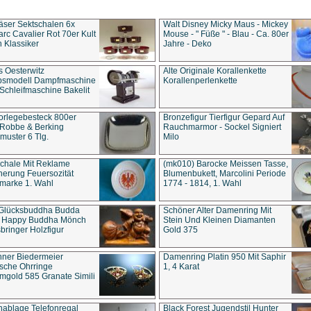
äser Sektschalen 6x
Walt Disney Micky Maus - Mickey
rc Cavalier Rot 70er Kult
Mouse - " Füße " - Blau - Ca. 80er
 Klassiker
Jahre - Deko
s Oesterwitz
Alte Originale Korallenkette
ebsmodell Dampfmaschine
Korallenperlenkette
Schleifmaschine Bakelit
rlegebesteck 800er
Bronzefigur Tierfigur Gepard Auf
 Robbe & Berking
Rauchmarmor - Sockel Signiert
uster 6 Tlg.
Milo
chale Mit Reklame
(mk010) Barocke Meissen Tasse,
herung Feuersozität
Blumenbukett, Marcolini Periode
marke 1. Wahl
1774 - 1814, 1. Wahl
 Glücksbuddha Budda
Schöner Alter Damenring Mit
t Happy Buddha Mönch
Stein Und Kleinen Diamanten
bringer Holzfigur
Gold 375
ner Biedermeier
Damenring Platin 950 Mit Saphir
ische Ohrringe
1, 4 Karat
gold 585 Granate Simili
nablage Telefonregal
Black Forest Jugendstil Hunter