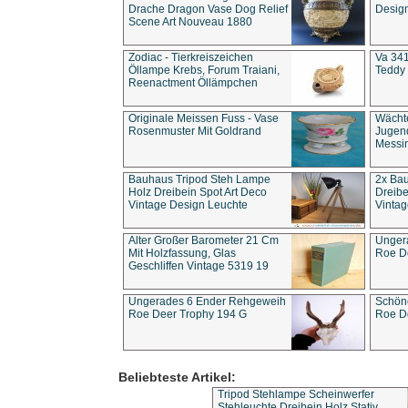
Drache Dragon Vase Dog Relief
Design
Scene Art Nouveau 1880
Zodiac - Tierkreiszeichen
Va 341
Öllampe Krebs, Forum Traiani,
Teddy 
Reenactment Öllämpchen
Originale Meissen Fuss - Vase
Wächt
Rosenmuster Mit Goldrand
Jugend
Messi
Bauhaus Tripod Steh Lampe
2x Ba
Holz Dreibein Spot Art Deco
Dreibe
Vintage Design Leuchte
Vintag
Alter Großer Barometer 21 Cm
Unger
Mit Holzfassung, Glas
Roe D
Geschliffen Vintage 5319 19
Ungerades 6 Ender Rehgeweih
Schön
Roe Deer Trophy 194 G
Roe D
Beliebteste Artikel:
Tripod Stehlampe Scheinwerfer
Stehleuchte Dreibein Holz Stativ