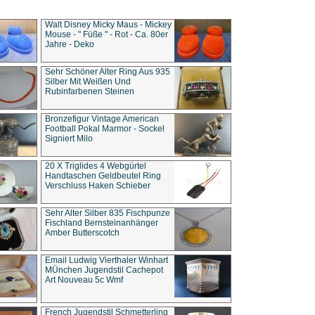
Walt Disney Micky Maus - Mickey
Mouse - " Füße " - Rot - Ca. 80er
Jahre - Deko
Sehr Schöner Alter Ring Aus 935
Silber Mit Weißen Und
Rubinfarbenen Steinen
Bronzefigur Vintage American
Football Pokal Marmor - Sockel
Signiert Milo
20 X Triglides 4 Webgürtel
Handtaschen Geldbeutel Ring
Verschluss Haken Schieber
Sehr Alter Silber 835 Fischpunze
Fischland Bernsteinanhänger
Amber Butterscotch
Email Ludwig Vierthaler Winhart
MÜnchen Jugendstil Cachepot
Art Nouveau 5c Wmf
French Jugendstil Schmetterling