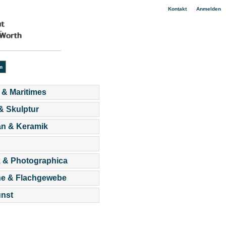
|
Kontakt
Anmelden
 & Maritimes
 & Skulptur
an & Keramik
 & Photographica
he & Flachgewebe
nst