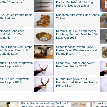
 60er 70er Jahre
Dackel Dachshund Bild Dog
Hund Art Nouveau Wmf S
22 Schuco Parfum Bottle
Rosenthal Vita Weiss Matt Schale
Bär Hellbraun
26 Cm
ersbach Schälchen
Keramik Figur Kurt Feuerriegel
stil Dekor 1865
Frohburg Sachsen Mädchen Mit
ngmontur
Katze Um 1915
uhaus Tripod Steh Lampe
Schaeffenacker Wand Platte
in Stativ Art Deco Loft
Fliese Relief Wandkeramik Wall
e Studio Leucht
Plaque Fisch
ades 6 Ender Rehgeweih
Schönes 6 Ender Rehgeweih
eer Trophy 242 G
Roe Deer Trophy 224 G
es 6 Ender Rehgeweih
6 Ender Rehgeweih Auf
eer Trophy 186 G
Naturholzbrett Roe Deer Trophy
Höhe: 34 Cm
Kamin Kaminumrandung " Victoria "
Fisher Pri
Antik Shabby Umrandung Vintage
Zubehör, V