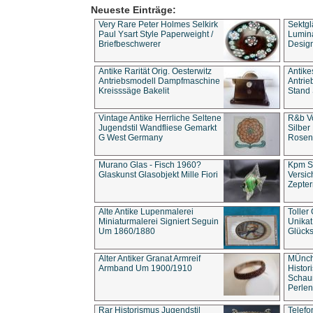
Neueste Einträge:
Very Rare Peter Holmes Selkirk
Sektgl
Paul Ysart Style Paperweight /
Lumina
Briefbeschwerer
Design
Antike Rarität Orig. Oesterwitz
Antike
Antriebsmodell Dampfmaschine
Antri
Kreisssäge Bakelit
Stand 
Vintage Antike Herrliche Seltene
R&b Vo
Jugendstil Wandfliese Gemarkt
Silber
G West Germany
Rosenm
Murano Glas - Fisch 1960?
Kpm S
Glaskunst Glasobjekt Mille Fiori
Versic
Zepter
Alte Antike Lupenmalerei
Toller
Miniaturmalerei Signiert Seguin
Unika
Um 1860/1880
Glücks
Alter Antiker Granat Armreif
MÜnch
Armband Um 1900/1910
Histor
Schaum
Perlen
Rar Historismus Jugendstil
Telefo