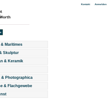
|
Kontakt
Anmelden
 & Maritimes
 & Skulptur
an & Keramik
 & Photographica
he & Flachgewebe
nst