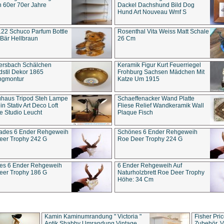
 60er 70er Jahre
Dackel Dachshund Bild Dog
Hund Art Nouveau Wmf S
22 Schuco Parfum Bottle
Rosenthal Vita Weiss Matt Schale
Bär Hellbraun
26 Cm
ersbach Schälchen
Keramik Figur Kurt Feuerriegel
stil Dekor 1865
Frohburg Sachsen Mädchen Mit
ngmontur
Katze Um 1915
uhaus Tripod Steh Lampe
Schaeffenacker Wand Platte
in Stativ Art Deco Loft
Fliese Relief Wandkeramik Wall
e Studio Leucht
Plaque Fisch
ades 6 Ender Rehgeweih
Schönes 6 Ender Rehgeweih
eer Trophy 242 G
Roe Deer Trophy 224 G
es 6 Ender Rehgeweih
6 Ender Rehgeweih Auf
eer Trophy 186 G
Naturholzbrett Roe Deer Trophy
Höhe: 34 Cm
Kamin Kaminumrandung " Victoria "
Fisher Pri
Antik Shabby Umrandung Vintage
Zubehör, V