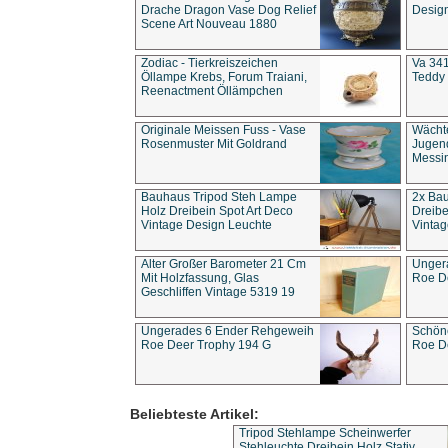
Drache Dragon Vase Dog Relief
Design
Scene Art Nouveau 1880
Zodiac - Tierkreiszeichen
Va 341
Öllampe Krebs, Forum Traiani,
Teddy 
Reenactment Öllämpchen
Originale Meissen Fuss - Vase
Wächt
Rosenmuster Mit Goldrand
Jugend
Messi
Bauhaus Tripod Steh Lampe
2x Ba
Holz Dreibein Spot Art Deco
Dreibe
Vintage Design Leuchte
Vintag
Alter Großer Barometer 21 Cm
Unger
Mit Holzfassung, Glas
Roe D
Geschliffen Vintage 5319 19
Ungerades 6 Ender Rehgeweih
Schön
Roe Deer Trophy 194 G
Roe D
Beliebteste Artikel:
Tripod Stehlampe Scheinwerfer
Stehleuchte Dreibein Holz Stativ