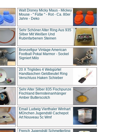
Walt Disney Micky Maus - Mickey
Mouse - " Füße " - Rot - Ca. 80er
Jahre - Deko
Sehr Schöner Alter Ring Aus 935
Silber Mit Weißen Und
Rubinfarbenen Steinen
Bronzefigur Vintage American
Football Pokal Marmor - Sockel
Signiert Milo
20 X Triglides 4 Webgürtel
Handtaschen Geldbeutel Ring
Verschluss Haken Schieber
Sehr Alter Silber 835 Fischpunze
Fischland Bernsteinanhänger
Amber Butterscotch
Email Ludwig Vierthaler Winhart
MÜnchen Jugendstil Cachepot
Art Nouveau 5c Wmf
French Jugendstil Schmetterling