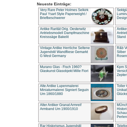
Neueste Einträge:
Very Rare Peter Holmes Selkirk
Sektgl
Paul Ysart Style Paperweight /
Lumina
Briefbeschwerer
Design
Antike Rarität Orig. Oesterwitz
Antike
Antriebsmodell Dampfmaschine
Antri
Kreisssäge Bakelit
Stand 
Vintage Antike Herrliche Seltene
R&b Vo
Jugendstil Wandfliese Gemarkt
Silber
G West Germany
Rosenm
Murano Glas - Fisch 1960?
Kpm S
Glaskunst Glasobjekt Mille Fiori
Versic
Zepter
Alte Antike Lupenmalerei
Toller
Miniaturmalerei Signiert Seguin
Unika
Um 1860/1880
Glücks
Alter Antiker Granat Armreif
MÜnch
Armband Um 1900/1910
Histor
Schaum
Perlen
Rar Historismus Jugendstil
Telefo