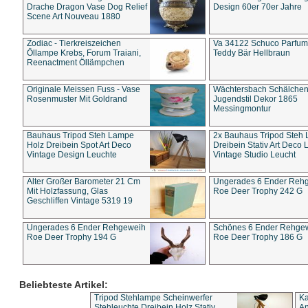
Drache Dragon Vase Dog Relief
Design 60er 70er Jahre
Scene Art Nouveau 1880
Zodiac - Tierkreiszeichen
Va 34122 Schuco Parfum 
Öllampe Krebs, Forum Traiani,
Teddy Bär Hellbraun
Reenactment Öllämpchen
Originale Meissen Fuss - Vase
Wächtersbach Schälche
Rosenmuster Mit Goldrand
Jugendstil Dekor 1865
Messingmontur
Bauhaus Tripod Steh Lampe
2x Bauhaus Tripod Steh
Holz Dreibein Spot Art Deco
Dreibein Stativ Art Deco L
Vintage Design Leuchte
Vintage Studio Leucht
Alter Großer Barometer 21 Cm
Ungerades 6 Ender Reh
Mit Holzfassung, Glas
Roe Deer Trophy 242 G
Geschliffen Vintage 5319 19
Ungerades 6 Ender Rehgeweih
Schönes 6 Ender Rehge
Roe Deer Trophy 194 G
Roe Deer Trophy 186 G
Beliebteste Artikel:
Tripod Stehlampe Scheinwerfer
Ka
Stehleuchte Dreibein Holz Stativ
An