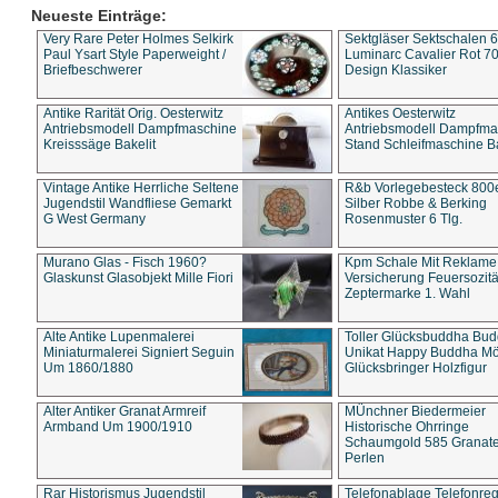
Neueste Einträge:
Very Rare Peter Holmes Selkirk
Sektgläser Sektschalen 
Paul Ysart Style Paperweight /
Luminarc Cavalier Rot 70
Briefbeschwerer
Design Klassiker
Antike Rarität Orig. Oesterwitz
Antikes Oesterwitz
Antriebsmodell Dampfmaschine
Antriebsmodell Dampfma
Kreisssäge Bakelit
Stand Schleifmaschine Ba
Vintage Antike Herrliche Seltene
R&b Vorlegebesteck 800
Jugendstil Wandfliese Gemarkt
Silber Robbe & Berking
G West Germany
Rosenmuster 6 Tlg.
Murano Glas - Fisch 1960?
Kpm Schale Mit Reklame
Glaskunst Glasobjekt Mille Fiori
Versicherung Feuersozitä
Zeptermarke 1. Wahl
Alte Antike Lupenmalerei
Toller Glücksbuddha Bu
Miniaturmalerei Signiert Seguin
Unikat Happy Buddha M
Um 1860/1880
Glücksbringer Holzfigur
Alter Antiker Granat Armreif
MÜnchner Biedermeier
Armband Um 1900/1910
Historische Ohrringe
Schaumgold 585 Granate 
Perlen
Rar Historismus Jugendstil
Telefonablage Telefonreg