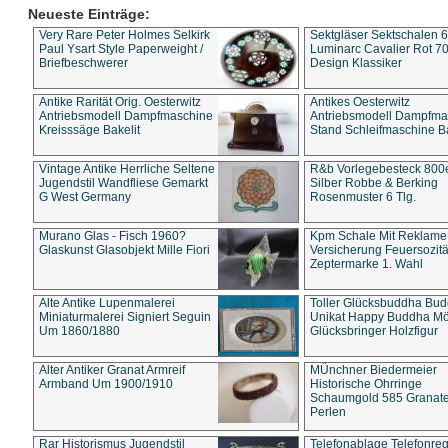
Neueste Einträge:
Very Rare Peter Holmes Selkirk
Sektgläser Sektschalen 
Paul Ysart Style Paperweight /
Luminarc Cavalier Rot 70
Briefbeschwerer
Design Klassiker
Antike Rarität Orig. Oesterwitz
Antikes Oesterwitz
Antriebsmodell Dampfmaschine
Antriebsmodell Dampfma
Kreisssäge Bakelit
Stand Schleifmaschine Ba
Vintage Antike Herrliche Seltene
R&b Vorlegebesteck 800
Jugendstil Wandfliese Gemarkt
Silber Robbe & Berking
G West Germany
Rosenmuster 6 Tlg.
Murano Glas - Fisch 1960?
Kpm Schale Mit Reklame
Glaskunst Glasobjekt Mille Fiori
Versicherung Feuersozitä
Zeptermarke 1. Wahl
Alte Antike Lupenmalerei
Toller Glücksbuddha Bu
Miniaturmalerei Signiert Seguin
Unikat Happy Buddha M
Um 1860/1880
Glücksbringer Holzfigur
Alter Antiker Granat Armreif
MÜnchner Biedermeier
Armband Um 1900/1910
Historische Ohrringe
Schaumgold 585 Granate 
Perlen
Rar Historismus Jugendstil
Telefonablage Telefonreg