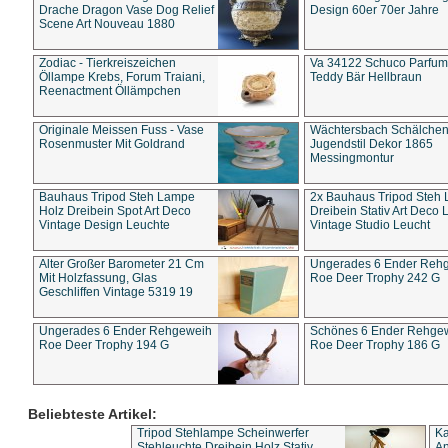
Drache Dragon Vase Dog Relief
Design 60er 70er Jahre
Scene Art Nouveau 1880
Zodiac - Tierkreiszeichen
Va 34122 Schuco Parfum 
Öllampe Krebs, Forum Traiani,
Teddy Bär Hellbraun
Reenactment Öllämpchen
Originale Meissen Fuss - Vase
Wächtersbach Schälche
Rosenmuster Mit Goldrand
Jugendstil Dekor 1865
Messingmontur
Bauhaus Tripod Steh Lampe
2x Bauhaus Tripod Steh
Holz Dreibein Spot Art Deco
Dreibein Stativ Art Deco L
Vintage Design Leuchte
Vintage Studio Leucht
Alter Großer Barometer 21 Cm
Ungerades 6 Ender Reh
Mit Holzfassung, Glas
Roe Deer Trophy 242 G
Geschliffen Vintage 5319 19
Ungerades 6 Ender Rehgeweih
Schönes 6 Ender Rehge
Roe Deer Trophy 194 G
Roe Deer Trophy 186 G
Beliebteste Artikel:
Tripod Stehlampe Scheinwerfer
Ka
Stehleuchte Dreibein Holz Stativ
An