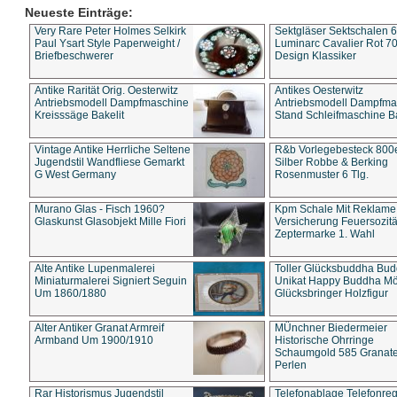
Neueste Einträge:
Very Rare Peter Holmes Selkirk
Sektgläser Sektschalen 
Paul Ysart Style Paperweight /
Luminarc Cavalier Rot 70
Briefbeschwerer
Design Klassiker
Antike Rarität Orig. Oesterwitz
Antikes Oesterwitz
Antriebsmodell Dampfmaschine
Antriebsmodell Dampfma
Kreisssäge Bakelit
Stand Schleifmaschine Ba
Vintage Antike Herrliche Seltene
R&b Vorlegebesteck 800
Jugendstil Wandfliese Gemarkt
Silber Robbe & Berking
G West Germany
Rosenmuster 6 Tlg.
Murano Glas - Fisch 1960?
Kpm Schale Mit Reklame
Glaskunst Glasobjekt Mille Fiori
Versicherung Feuersozitä
Zeptermarke 1. Wahl
Alte Antike Lupenmalerei
Toller Glücksbuddha Bu
Miniaturmalerei Signiert Seguin
Unikat Happy Buddha M
Um 1860/1880
Glücksbringer Holzfigur
Alter Antiker Granat Armreif
MÜnchner Biedermeier
Armband Um 1900/1910
Historische Ohrringe
Schaumgold 585 Granate 
Perlen
Rar Historismus Jugendstil
Telefonablage Telefonreg