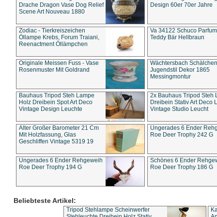
Drache Dragon Vase Dog Relief
Design 60er 70er Jahre
Scene Art Nouveau 1880
Zodiac - Tierkreiszeichen
Va 34122 Schuco Parfum 
Öllampe Krebs, Forum Traiani,
Teddy Bär Hellbraun
Reenactment Öllämpchen
Originale Meissen Fuss - Vase
Wächtersbach Schälche
Rosenmuster Mit Goldrand
Jugendstil Dekor 1865
Messingmontur
Bauhaus Tripod Steh Lampe
2x Bauhaus Tripod Steh
Holz Dreibein Spot Art Deco
Dreibein Stativ Art Deco L
Vintage Design Leuchte
Vintage Studio Leucht
Alter Großer Barometer 21 Cm
Ungerades 6 Ender Reh
Mit Holzfassung, Glas
Roe Deer Trophy 242 G
Geschliffen Vintage 5319 19
Ungerades 6 Ender Rehgeweih
Schönes 6 Ender Rehge
Roe Deer Trophy 194 G
Roe Deer Trophy 186 G
Beliebteste Artikel:
Tripod Stehlampe Scheinwerfer
Ka
Stehleuchte Dreibein Holz Stativ
An