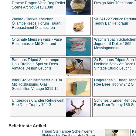
Drache Dragon Vase Dog Relief
Design 60er 70er Jahre
Scene Art Nouveau 1880
Zodiac - Tierkreiszeichen
Va 34122 Schuco Parfum 
Öllampe Krebs, Forum Traiani,
Teddy Bär Hellbraun
Reenactment Öllämpchen
Originale Meissen Fuss - Vase
Wächtersbach Schälche
Rosenmuster Mit Goldrand
Jugendstil Dekor 1865
Messingmontur
Bauhaus Tripod Steh Lampe
2x Bauhaus Tripod Steh
Holz Dreibein Spot Art Deco
Dreibein Stativ Art Deco L
Vintage Design Leuchte
Vintage Studio Leucht
Alter Großer Barometer 21 Cm
Ungerades 6 Ender Reh
Mit Holzfassung, Glas
Roe Deer Trophy 242 G
Geschliffen Vintage 5319 19
Ungerades 6 Ender Rehgeweih
Schönes 6 Ender Rehge
Roe Deer Trophy 194 G
Roe Deer Trophy 186 G
Beliebteste Artikel:
Tripod Stehlampe Scheinwerfer
Ka
Stehleuchte Dreibein Holz Stativ
An