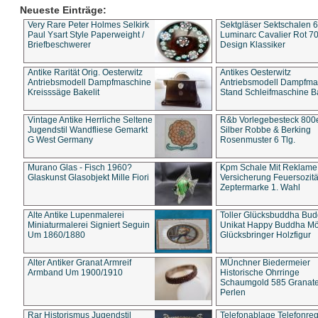
Neueste Einträge:
Very Rare Peter Holmes Selkirk
Sektgläser Sektschalen 
Paul Ysart Style Paperweight /
Luminarc Cavalier Rot 70
Briefbeschwerer
Design Klassiker
Antike Rarität Orig. Oesterwitz
Antikes Oesterwitz
Antriebsmodell Dampfmaschine
Antriebsmodell Dampfma
Kreisssäge Bakelit
Stand Schleifmaschine Ba
Vintage Antike Herrliche Seltene
R&b Vorlegebesteck 800
Jugendstil Wandfliese Gemarkt
Silber Robbe & Berking
G West Germany
Rosenmuster 6 Tlg.
Murano Glas - Fisch 1960?
Kpm Schale Mit Reklame
Glaskunst Glasobjekt Mille Fiori
Versicherung Feuersozitä
Zeptermarke 1. Wahl
Alte Antike Lupenmalerei
Toller Glücksbuddha Bu
Miniaturmalerei Signiert Seguin
Unikat Happy Buddha M
Um 1860/1880
Glücksbringer Holzfigur
Alter Antiker Granat Armreif
MÜnchner Biedermeier
Armband Um 1900/1910
Historische Ohrringe
Schaumgold 585 Granate 
Perlen
Rar Historismus Jugendstil
Telefonablage Telefonreg