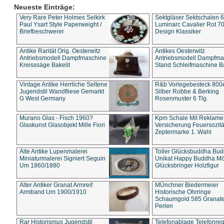
Neueste Einträge:
Very Rare Peter Holmes Selkirk
Sektgläser Sektschalen 
Paul Ysart Style Paperweight /
Luminarc Cavalier Rot 70
Briefbeschwerer
Design Klassiker
Antike Rarität Orig. Oesterwitz
Antikes Oesterwitz
Antriebsmodell Dampfmaschine
Antriebsmodell Dampfma
Kreisssäge Bakelit
Stand Schleifmaschine Ba
Vintage Antike Herrliche Seltene
R&b Vorlegebesteck 800
Jugendstil Wandfliese Gemarkt
Silber Robbe & Berking
G West Germany
Rosenmuster 6 Tlg.
Murano Glas - Fisch 1960?
Kpm Schale Mit Reklame
Glaskunst Glasobjekt Mille Fiori
Versicherung Feuersozitä
Zeptermarke 1. Wahl
Alte Antike Lupenmalerei
Toller Glücksbuddha Bu
Miniaturmalerei Signiert Seguin
Unikat Happy Buddha M
Um 1860/1880
Glücksbringer Holzfigur
Alter Antiker Granat Armreif
MÜnchner Biedermeier
Armband Um 1900/1910
Historische Ohrringe
Schaumgold 585 Granate 
Perlen
Rar Historismus Jugendstil
Telefonablage Telefonreg