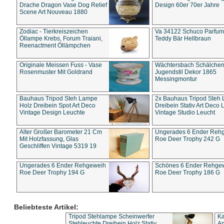
Drache Dragon Vase Dog Relief
Design 60er 70er Jahre
Scene Art Nouveau 1880
Zodiac - Tierkreiszeichen
Va 34122 Schuco Parfum 
Öllampe Krebs, Forum Traiani,
Teddy Bär Hellbraun
Reenactment Öllämpchen
Originale Meissen Fuss - Vase
Wächtersbach Schälche
Rosenmuster Mit Goldrand
Jugendstil Dekor 1865
Messingmontur
Bauhaus Tripod Steh Lampe
2x Bauhaus Tripod Steh
Holz Dreibein Spot Art Deco
Dreibein Stativ Art Deco L
Vintage Design Leuchte
Vintage Studio Leucht
Alter Großer Barometer 21 Cm
Ungerades 6 Ender Reh
Mit Holzfassung, Glas
Roe Deer Trophy 242 G
Geschliffen Vintage 5319 19
Ungerades 6 Ender Rehgeweih
Schönes 6 Ender Rehge
Roe Deer Trophy 194 G
Roe Deer Trophy 186 G
Beliebteste Artikel:
Tripod Stehlampe Scheinwerfer
Ka
Stehleuchte Dreibein Holz Stativ
An