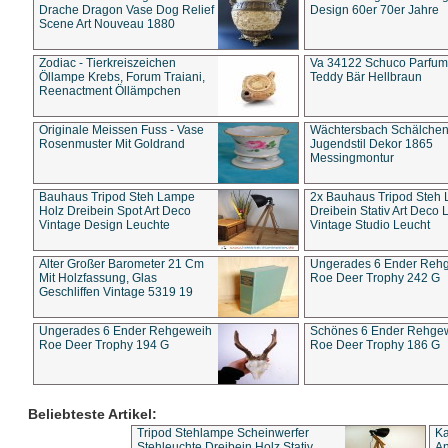
Drache Dragon Vase Dog Relief
Design 60er 70er Jahre
Scene Art Nouveau 1880
Zodiac - Tierkreiszeichen
Va 34122 Schuco Parfum 
Öllampe Krebs, Forum Traiani,
Teddy Bär Hellbraun
Reenactment Öllämpchen
Originale Meissen Fuss - Vase
Wächtersbach Schälche
Rosenmuster Mit Goldrand
Jugendstil Dekor 1865
Messingmontur
Bauhaus Tripod Steh Lampe
2x Bauhaus Tripod Steh
Holz Dreibein Spot Art Deco
Dreibein Stativ Art Deco L
Vintage Design Leuchte
Vintage Studio Leucht
Alter Großer Barometer 21 Cm
Ungerades 6 Ender Reh
Mit Holzfassung, Glas
Roe Deer Trophy 242 G
Geschliffen Vintage 5319 19
Ungerades 6 Ender Rehgeweih
Schönes 6 Ender Rehge
Roe Deer Trophy 194 G
Roe Deer Trophy 186 G
Beliebteste Artikel:
Tripod Stehlampe Scheinwerfer
Ka
Stehleuchte Dreibein Holz Stativ
An