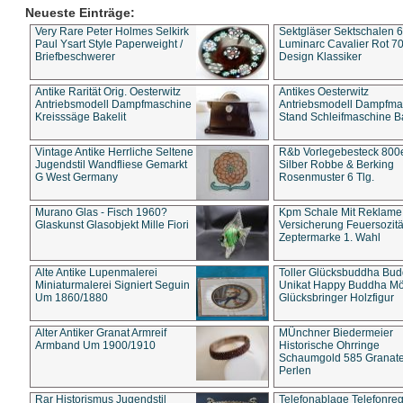
Neueste Einträge:
Very Rare Peter Holmes Selkirk
Sektgläser Sektschalen 
Paul Ysart Style Paperweight /
Luminarc Cavalier Rot 70
Briefbeschwerer
Design Klassiker
Antike Rarität Orig. Oesterwitz
Antikes Oesterwitz
Antriebsmodell Dampfmaschine
Antriebsmodell Dampfma
Kreisssäge Bakelit
Stand Schleifmaschine Ba
Vintage Antike Herrliche Seltene
R&b Vorlegebesteck 800
Jugendstil Wandfliese Gemarkt
Silber Robbe & Berking
G West Germany
Rosenmuster 6 Tlg.
Murano Glas - Fisch 1960?
Kpm Schale Mit Reklame
Glaskunst Glasobjekt Mille Fiori
Versicherung Feuersozitä
Zeptermarke 1. Wahl
Alte Antike Lupenmalerei
Toller Glücksbuddha Bu
Miniaturmalerei Signiert Seguin
Unikat Happy Buddha M
Um 1860/1880
Glücksbringer Holzfigur
Alter Antiker Granat Armreif
MÜnchner Biedermeier
Armband Um 1900/1910
Historische Ohrringe
Schaumgold 585 Granate 
Perlen
Rar Historismus Jugendstil
Telefonablage Telefonreg