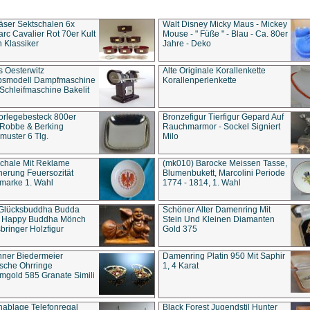
äser Sektschalen 6x
Walt Disney Micky Maus - Mickey
rc Cavalier Rot 70er Kult
Mouse - " Füße " - Blau - Ca. 80er
 Klassiker
Jahre - Deko
s Oesterwitz
Alte Originale Korallenkette
ebsmodell Dampfmaschine
Korallenperlenkette
Schleifmaschine Bakelit
rlegebesteck 800er
Bronzefigur Tierfigur Gepard Auf
 Robbe & Berking
Rauchmarmor - Sockel Signiert
uster 6 Tlg.
Milo
chale Mit Reklame
(mk010) Barocke Meissen Tasse,
herung Feuersozität
Blumenbukett, Marcolini Periode
marke 1. Wahl
1774 - 1814, 1. Wahl
 Glücksbuddha Budda
Schöner Alter Damenring Mit
t Happy Buddha Mönch
Stein Und Kleinen Diamanten
bringer Holzfigur
Gold 375
ner Biedermeier
Damenring Platin 950 Mit Saphir
ische Ohrringe
1, 4 Karat
gold 585 Granate Simili
nablage Telefonregal
Black Forest Jugendstil Hunter