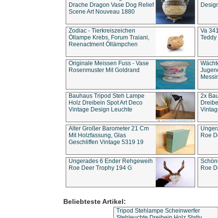
Drache Dragon Vase Dog Relief
Design
Scene Art Nouveau 1880
Zodiac - Tierkreiszeichen
Va 341
Öllampe Krebs, Forum Traiani,
Teddy 
Reenactment Öllämpchen
Originale Meissen Fuss - Vase
Wächt
Rosenmuster Mit Goldrand
Jugend
Messi
Bauhaus Tripod Steh Lampe
2x Ba
Holz Dreibein Spot Art Deco
Dreibe
Vintage Design Leuchte
Vintag
Alter Großer Barometer 21 Cm
Unger
Mit Holzfassung, Glas
Roe D
Geschliffen Vintage 5319 19
Ungerades 6 Ender Rehgeweih
Schön
Roe Deer Trophy 194 G
Roe D
Beliebteste Artikel:
Tripod Stehlampe Scheinwerfer
Stehleuchte Dreibein Holz Stativ