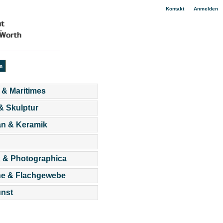
|
Kontakt
Anmelden
 & Maritimes
 & Skulptur
an & Keramik
 & Photographica
he & Flachgewebe
nst