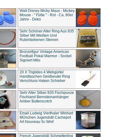
Walt Disney Micky Maus - Mickey
Mouse - " Füße " - Rot - Ca. 80er
Jahre - Deko
Sehr Schöner Alter Ring Aus 935
Silber Mit Weißen Und
Rubinfarbenen Steinen
Bronzefigur Vintage American
Football Pokal Marmor - Sockel
Signiert Milo
20 X Triglides 4 Webgürtel
Handtaschen Geldbeutel Ring
Verschluss Haken Schieber
Sehr Alter Silber 835 Fischpunze
Fischland Bernsteinanhänger
Amber Butterscotch
Email Ludwig Vierthaler Winhart
MÜnchen Jugendstil Cachepot
Art Nouveau 5c Wmf
French Jugendstil Schmetterling