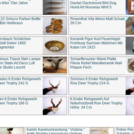
 60er 70er Jahre
Dackel Dachshund Bild Dog
Hund Art Nouveau Wmf S
22 Schuco Parfum Bottle
Rosenthal Vita Weiss Matt Schale
Bär Hellbraun
26 Cm
ersbach Schälchen
Keramik Figur Kurt Feuerriegel
stil Dekor 1865
Frohburg Sachsen Mädchen Mit
ngmontur
Katze Um 1915
uhaus Tripod Steh Lampe
Schaeffenacker Wand Platte
in Stativ Art Deco Loft
Fliese Relief Wandkeramik Wall
e Studio Leucht
Plaque Fisch
ades 6 Ender Rehgeweih
Schönes 6 Ender Rehgeweih
eer Trophy 242 G
Roe Deer Trophy 224 G
es 6 Ender Rehgeweih
6 Ender Rehgeweih Auf
eer Trophy 186 G
Naturholzbrett Roe Deer Trophy
Höhe: 34 Cm
Kamin Kaminumrandung " Victoria "
Fisher Pri
Antik Shabby Umrandung Vintage
Zubehör, V