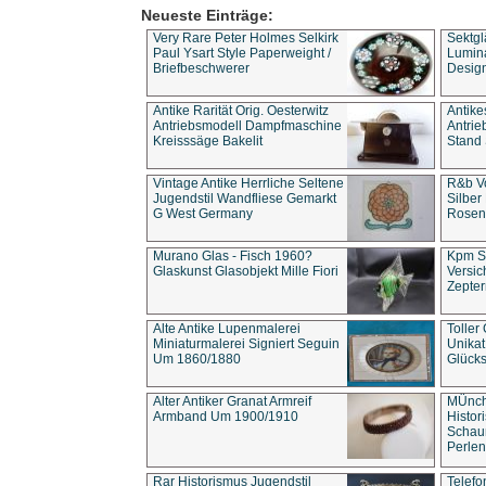
Neueste Einträge:
Very Rare Peter Holmes Selkirk
Sektgl
Paul Ysart Style Paperweight /
Lumina
Briefbeschwerer
Design
Antike Rarität Orig. Oesterwitz
Antike
Antriebsmodell Dampfmaschine
Antri
Kreisssäge Bakelit
Stand 
Vintage Antike Herrliche Seltene
R&b Vo
Jugendstil Wandfliese Gemarkt
Silber
G West Germany
Rosenm
Murano Glas - Fisch 1960?
Kpm S
Glaskunst Glasobjekt Mille Fiori
Versic
Zepter
Alte Antike Lupenmalerei
Toller
Miniaturmalerei Signiert Seguin
Unika
Um 1860/1880
Glücks
Alter Antiker Granat Armreif
MÜnch
Armband Um 1900/1910
Histor
Schaum
Perlen
Rar Historismus Jugendstil
Telefo