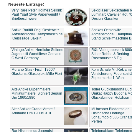
Neueste Einträge:
Very Rare Peter Holmes Selkirk
Sektgläser Sektschalen 
Paul Ysart Style Paperweight /
Luminarc Cavalier Rot 70
Briefbeschwerer
Design Klassiker
Antike Rarität Orig. Oesterwitz
Antikes Oesterwitz
Antriebsmodell Dampfmaschine
Antriebsmodell Dampfma
Kreisssäge Bakelit
Stand Schleifmaschine Ba
Vintage Antike Herrliche Seltene
R&b Vorlegebesteck 800
Jugendstil Wandfliese Gemarkt
Silber Robbe & Berking
G West Germany
Rosenmuster 6 Tlg.
Murano Glas - Fisch 1960?
Kpm Schale Mit Reklame
Glaskunst Glasobjekt Mille Fiori
Versicherung Feuersozitä
Zeptermarke 1. Wahl
Alte Antike Lupenmalerei
Toller Glücksbuddha Bu
Miniaturmalerei Signiert Seguin
Unikat Happy Buddha M
Um 1860/1880
Glücksbringer Holzfigur
Alter Antiker Granat Armreif
MÜnchner Biedermeier
Armband Um 1900/1910
Historische Ohrringe
Schaumgold 585 Granate 
Perlen
Rar Historismus Jugendstil
Telefonablage Telefonreg