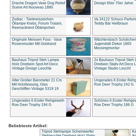
Drache Dragon Vase Dog Relief
Design 60er 70er Jahre
Scene Art Nouveau 1880
Zodiac - Tierkreiszeichen
Va 34122 Schuco Parfum 
Öllampe Krebs, Forum Traiani,
Teddy Bär Hellbraun
Reenactment Öllämpchen
Originale Meissen Fuss - Vase
Wächtersbach Schälche
Rosenmuster Mit Goldrand
Jugendstil Dekor 1865
Messingmontur
Bauhaus Tripod Steh Lampe
2x Bauhaus Tripod Steh
Holz Dreibein Spot Art Deco
Dreibein Stativ Art Deco L
Vintage Design Leuchte
Vintage Studio Leucht
Alter Großer Barometer 21 Cm
Ungerades 6 Ender Reh
Mit Holzfassung, Glas
Roe Deer Trophy 242 G
Geschliffen Vintage 5319 19
Ungerades 6 Ender Rehgeweih
Schönes 6 Ender Rehge
Roe Deer Trophy 194 G
Roe Deer Trophy 186 G
Beliebteste Artikel:
Tripod Stehlampe Scheinwerfer
Ka
Stehleuchte Dreibein Holz Stativ
An