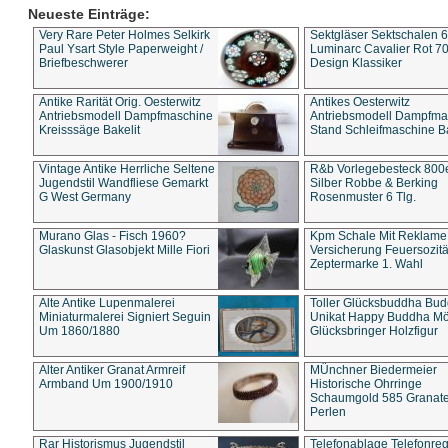
Neueste Einträge:
Very Rare Peter Holmes Selkirk
Sektgläser Sektschalen 
Paul Ysart Style Paperweight /
Luminarc Cavalier Rot 70
Briefbeschwerer
Design Klassiker
Antike Rarität Orig. Oesterwitz
Antikes Oesterwitz
Antriebsmodell Dampfmaschine
Antriebsmodell Dampfma
Kreisssäge Bakelit
Stand Schleifmaschine Ba
Vintage Antike Herrliche Seltene
R&b Vorlegebesteck 800
Jugendstil Wandfliese Gemarkt
Silber Robbe & Berking
G West Germany
Rosenmuster 6 Tlg.
Murano Glas - Fisch 1960?
Kpm Schale Mit Reklame
Glaskunst Glasobjekt Mille Fiori
Versicherung Feuersozitä
Zeptermarke 1. Wahl
Alte Antike Lupenmalerei
Toller Glücksbuddha Bu
Miniaturmalerei Signiert Seguin
Unikat Happy Buddha M
Um 1860/1880
Glücksbringer Holzfigur
Alter Antiker Granat Armreif
MÜnchner Biedermeier
Armband Um 1900/1910
Historische Ohrringe
Schaumgold 585 Granate 
Perlen
Rar Historismus Jugendstil
Telefonablage Telefonreg