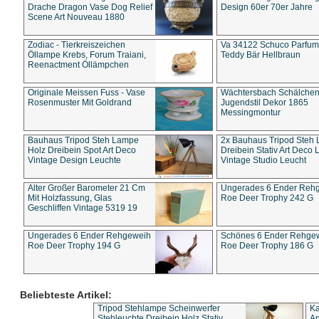
Drache Dragon Vase Dog Relief
Design 60er 70er Jahre
Scene Art Nouveau 1880
Zodiac - Tierkreiszeichen
Va 34122 Schuco Parfum 
Öllampe Krebs, Forum Traiani,
Teddy Bär Hellbraun
Reenactment Öllämpchen
Originale Meissen Fuss - Vase
Wächtersbach Schälche
Rosenmuster Mit Goldrand
Jugendstil Dekor 1865
Messingmontur
Bauhaus Tripod Steh Lampe
2x Bauhaus Tripod Steh
Holz Dreibein Spot Art Deco
Dreibein Stativ Art Deco L
Vintage Design Leuchte
Vintage Studio Leucht
Alter Großer Barometer 21 Cm
Ungerades 6 Ender Reh
Mit Holzfassung, Glas
Roe Deer Trophy 242 G
Geschliffen Vintage 5319 19
Ungerades 6 Ender Rehgeweih
Schönes 6 Ender Rehge
Roe Deer Trophy 194 G
Roe Deer Trophy 186 G
Beliebteste Artikel:
Tripod Stehlampe Scheinwerfer
Ka
Stehleuchte Dreibein Holz Stativ
An