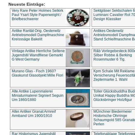
Neueste Einträge:
Very Rare Peter Holmes Selkirk
Sektgläser Sektschalen 
Paul Ysart Style Paperweight /
Luminarc Cavalier Rot 70
Briefbeschwerer
Design Klassiker
Antike Rarität Orig. Oesterwitz
Antikes Oesterwitz
Antriebsmodell Dampfmaschine
Antriebsmodell Dampfma
Kreisssäge Bakelit
Stand Schleifmaschine Ba
Vintage Antike Herrliche Seltene
R&b Vorlegebesteck 800
Jugendstil Wandfliese Gemarkt
Silber Robbe & Berking
G West Germany
Rosenmuster 6 Tlg.
Murano Glas - Fisch 1960?
Kpm Schale Mit Reklame
Glaskunst Glasobjekt Mille Fiori
Versicherung Feuersozitä
Zeptermarke 1. Wahl
Alte Antike Lupenmalerei
Toller Glücksbuddha Bu
Miniaturmalerei Signiert Seguin
Unikat Happy Buddha M
Um 1860/1880
Glücksbringer Holzfigur
Alter Antiker Granat Armreif
MÜnchner Biedermeier
Armband Um 1900/1910
Historische Ohrringe
Schaumgold 585 Granate 
Perlen
Rar Historismus Jugendstil
Telefonablage Telefonreg