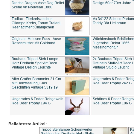
Drache Dragon Vase Dog Relief
Design 60er 70er Jahre
Scene Art Nouveau 1880
Zodiac - Tierkreiszeichen
Va 34122 Schuco Parfum 
Öllampe Krebs, Forum Traiani,
Teddy Bär Hellbraun
Reenactment Öllämpchen
Originale Meissen Fuss - Vase
Wächtersbach Schälche
Rosenmuster Mit Goldrand
Jugendstil Dekor 1865
Messingmontur
Bauhaus Tripod Steh Lampe
2x Bauhaus Tripod Steh
Holz Dreibein Spot Art Deco
Dreibein Stativ Art Deco L
Vintage Design Leuchte
Vintage Studio Leucht
Alter Großer Barometer 21 Cm
Ungerades 6 Ender Reh
Mit Holzfassung, Glas
Roe Deer Trophy 242 G
Geschliffen Vintage 5319 19
Ungerades 6 Ender Rehgeweih
Schönes 6 Ender Rehge
Roe Deer Trophy 194 G
Roe Deer Trophy 186 G
Beliebteste Artikel:
Tripod Stehlampe Scheinwerfer
Ka
Stehleuchte Dreibein Holz Stativ
An