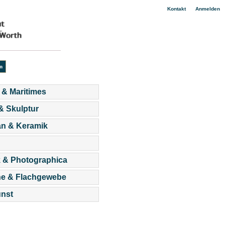
|
Kontakt
Anmelden
 & Maritimes
 & Skulptur
an & Keramik
 & Photographica
he & Flachgewebe
nst