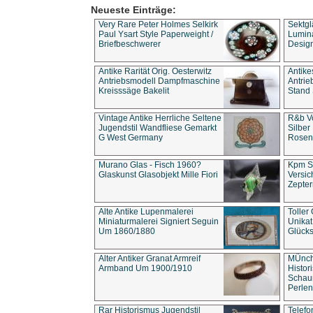
Neueste Einträge:
Very Rare Peter Holmes Selkirk
Sektgl
Paul Ysart Style Paperweight /
Lumina
Briefbeschwerer
Design
Antike Rarität Orig. Oesterwitz
Antike
Antriebsmodell Dampfmaschine
Antri
Kreisssäge Bakelit
Stand 
Vintage Antike Herrliche Seltene
R&b Vo
Jugendstil Wandfliese Gemarkt
Silber
G West Germany
Rosenm
Murano Glas - Fisch 1960?
Kpm S
Glaskunst Glasobjekt Mille Fiori
Versic
Zepter
Alte Antike Lupenmalerei
Toller
Miniaturmalerei Signiert Seguin
Unika
Um 1860/1880
Glücks
Alter Antiker Granat Armreif
MÜnch
Armband Um 1900/1910
Histor
Schaum
Perlen
Rar Historismus Jugendstil
Telefo