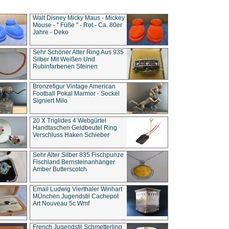
Walt Disney Micky Maus - Mickey
Mouse - " Füße " - Rot - Ca. 80er
Jahre - Deko
Sehr Schöner Alter Ring Aus 935
Silber Mit Weißen Und
Rubinfarbenen Steinen
Bronzefigur Vintage American
Football Pokal Marmor - Sockel
Signiert Milo
20 X Triglides 4 Webgürtel
Handtaschen Geldbeutel Ring
Verschluss Haken Schieber
Sehr Alter Silber 835 Fischpunze
Fischland Bernsteinanhänger
Amber Butterscotch
Email Ludwig Vierthaler Winhart
MÜnchen Jugendstil Cachepot
Art Nouveau 5c Wmf
French Jugendstil Schmetterling