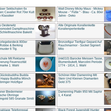
äser Sektschalen 6x
Walt Disney Micky Maus - Mickey
rc Cavalier Rot 70er Kult
Mouse - " Füße " - Blau - Ca. 80er
 Klassiker
Jahre - Deko
s Oesterwitz
Alte Originale Korallenkette
ebsmodell Dampfmaschine
Korallenperlenkette
Schleifmaschine Bakelit
rlegebesteck 800er
Bronzefigur Tierfigur Gepard Auf
 Robbe & Berking
Rauchmarmor - Sockel Signiert
uster 6 Tlg.
Milo
chale Mit Reklame
(mk010) Barocke Meissen Tasse,
herung Feuersozität
Blumenbukett, Marcolini Periode
marke 1. Wahl
1774 - 1814, 1. Wahl
 Glücksbuddha Budda
Schöner Alter Damenring Mit
t Happy Buddha Mönch
Stein Und Kleinen Diamanten
bringer Holzfigur
Gold 375
ner Biedermeier
Damenring Platin 950 Mit Saphir
ische Ohrringe
1, 4 Karat
gold 585 Granate Simili
nablage Telefonregal
Black Forest Jugendstil Hunter