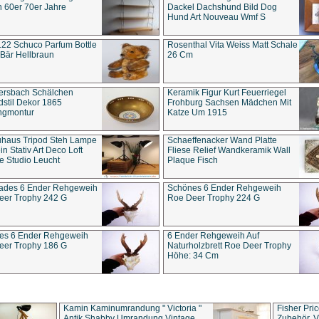
 60er 70er Jahre
Dackel Dachshund Bild Dog
Hund Art Nouveau Wmf S
22 Schuco Parfum Bottle
Rosenthal Vita Weiss Matt Schale
Bär Hellbraun
26 Cm
ersbach Schälchen
Keramik Figur Kurt Feuerriegel
stil Dekor 1865
Frohburg Sachsen Mädchen Mit
ngmontur
Katze Um 1915
uhaus Tripod Steh Lampe
Schaeffenacker Wand Platte
in Stativ Art Deco Loft
Fliese Relief Wandkeramik Wall
e Studio Leucht
Plaque Fisch
ades 6 Ender Rehgeweih
Schönes 6 Ender Rehgeweih
eer Trophy 242 G
Roe Deer Trophy 224 G
es 6 Ender Rehgeweih
6 Ender Rehgeweih Auf
eer Trophy 186 G
Naturholzbrett Roe Deer Trophy
Höhe: 34 Cm
Kamin Kaminumrandung " Victoria "
Fisher Pri
Antik Shabby Umrandung Vintage
Zubehör, V