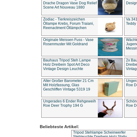
Drache Dragon Vase Dog Relief
Design
Scene Art Nouveau 1880
Zodiac - Tierkreiszeichen
Va 341
Öllampe Krebs, Forum Traiani,
Teddy 
Reenactment Öllämpchen
Originale Meissen Fuss - Vase
Wächt
Rosenmuster Mit Goldrand
Jugend
Messi
Bauhaus Tripod Steh Lampe
2x Ba
Holz Dreibein Spot Art Deco
Dreibe
Vintage Design Leuchte
Vintag
Alter Großer Barometer 21 Cm
Unger
Mit Holzfassung, Glas
Roe D
Geschliffen Vintage 5319 19
Ungerades 6 Ender Rehgeweih
Schön
Roe Deer Trophy 194 G
Roe D
Beliebteste Artikel:
Tripod Stehlampe Scheinwerfer
Stehleuchte Dreibein Holz Stativ