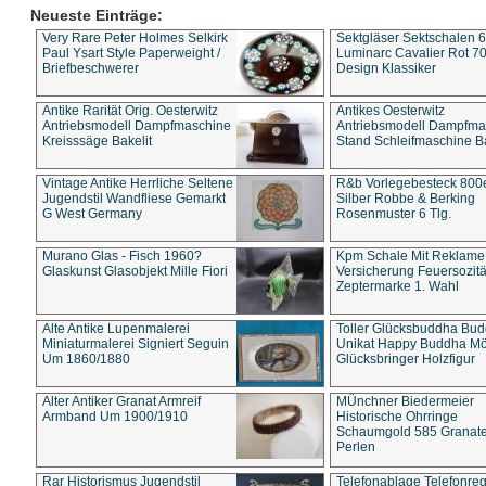
Neueste Einträge:
Very Rare Peter Holmes Selkirk
Sektgläser Sektschalen 
Paul Ysart Style Paperweight /
Luminarc Cavalier Rot 70
Briefbeschwerer
Design Klassiker
Antike Rarität Orig. Oesterwitz
Antikes Oesterwitz
Antriebsmodell Dampfmaschine
Antriebsmodell Dampfma
Kreisssäge Bakelit
Stand Schleifmaschine Ba
Vintage Antike Herrliche Seltene
R&b Vorlegebesteck 800
Jugendstil Wandfliese Gemarkt
Silber Robbe & Berking
G West Germany
Rosenmuster 6 Tlg.
Murano Glas - Fisch 1960?
Kpm Schale Mit Reklame
Glaskunst Glasobjekt Mille Fiori
Versicherung Feuersozitä
Zeptermarke 1. Wahl
Alte Antike Lupenmalerei
Toller Glücksbuddha Bu
Miniaturmalerei Signiert Seguin
Unikat Happy Buddha M
Um 1860/1880
Glücksbringer Holzfigur
Alter Antiker Granat Armreif
MÜnchner Biedermeier
Armband Um 1900/1910
Historische Ohrringe
Schaumgold 585 Granate 
Perlen
Rar Historismus Jugendstil
Telefonablage Telefonreg