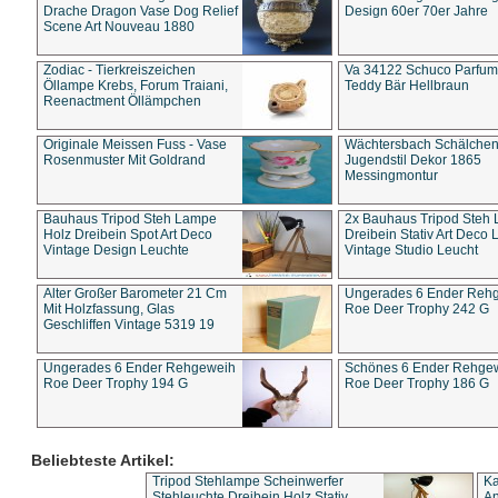
Drache Dragon Vase Dog Relief
Design 60er 70er Jahre
Scene Art Nouveau 1880
Zodiac - Tierkreiszeichen
Va 34122 Schuco Parfum 
Öllampe Krebs, Forum Traiani,
Teddy Bär Hellbraun
Reenactment Öllämpchen
Originale Meissen Fuss - Vase
Wächtersbach Schälche
Rosenmuster Mit Goldrand
Jugendstil Dekor 1865
Messingmontur
Bauhaus Tripod Steh Lampe
2x Bauhaus Tripod Steh
Holz Dreibein Spot Art Deco
Dreibein Stativ Art Deco L
Vintage Design Leuchte
Vintage Studio Leucht
Alter Großer Barometer 21 Cm
Ungerades 6 Ender Reh
Mit Holzfassung, Glas
Roe Deer Trophy 242 G
Geschliffen Vintage 5319 19
Ungerades 6 Ender Rehgeweih
Schönes 6 Ender Rehge
Roe Deer Trophy 194 G
Roe Deer Trophy 186 G
Beliebteste Artikel:
Tripod Stehlampe Scheinwerfer
Ka
Stehleuchte Dreibein Holz Stativ
An