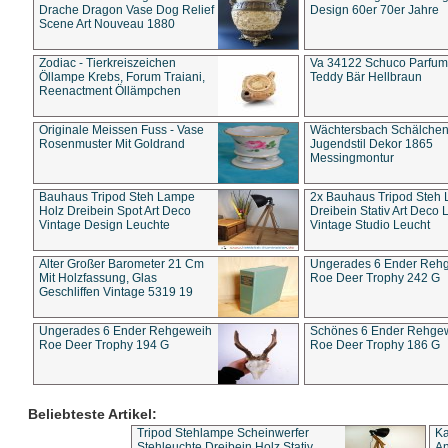
Drache Dragon Vase Dog Relief
Design 60er 70er Jahre
Scene Art Nouveau 1880
Zodiac - Tierkreiszeichen
Va 34122 Schuco Parfum 
Öllampe Krebs, Forum Traiani,
Teddy Bär Hellbraun
Reenactment Öllämpchen
Originale Meissen Fuss - Vase
Wächtersbach Schälche
Rosenmuster Mit Goldrand
Jugendstil Dekor 1865
Messingmontur
Bauhaus Tripod Steh Lampe
2x Bauhaus Tripod Steh
Holz Dreibein Spot Art Deco
Dreibein Stativ Art Deco L
Vintage Design Leuchte
Vintage Studio Leucht
Alter Großer Barometer 21 Cm
Ungerades 6 Ender Reh
Mit Holzfassung, Glas
Roe Deer Trophy 242 G
Geschliffen Vintage 5319 19
Ungerades 6 Ender Rehgeweih
Schönes 6 Ender Rehge
Roe Deer Trophy 194 G
Roe Deer Trophy 186 G
Beliebteste Artikel:
Tripod Stehlampe Scheinwerfer
Ka
Stehleuchte Dreibein Holz Stativ
An