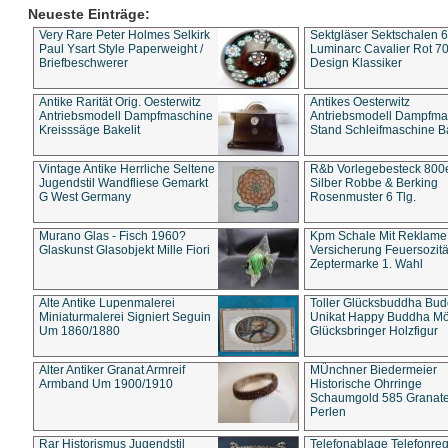
Neueste Einträge:
Very Rare Peter Holmes Selkirk
Sektgläser Sektschalen 
Paul Ysart Style Paperweight /
Luminarc Cavalier Rot 70
Briefbeschwerer
Design Klassiker
Antike Rarität Orig. Oesterwitz
Antikes Oesterwitz
Antriebsmodell Dampfmaschine
Antriebsmodell Dampfma
Kreisssäge Bakelit
Stand Schleifmaschine Ba
Vintage Antike Herrliche Seltene
R&b Vorlegebesteck 800
Jugendstil Wandfliese Gemarkt
Silber Robbe & Berking
G West Germany
Rosenmuster 6 Tlg.
Murano Glas - Fisch 1960?
Kpm Schale Mit Reklame
Glaskunst Glasobjekt Mille Fiori
Versicherung Feuersozitä
Zeptermarke 1. Wahl
Alte Antike Lupenmalerei
Toller Glücksbuddha Bu
Miniaturmalerei Signiert Seguin
Unikat Happy Buddha M
Um 1860/1880
Glücksbringer Holzfigur
Alter Antiker Granat Armreif
MÜnchner Biedermeier
Armband Um 1900/1910
Historische Ohrringe
Schaumgold 585 Granate 
Perlen
Rar Historismus Jugendstil
Telefonablage Telefonreg