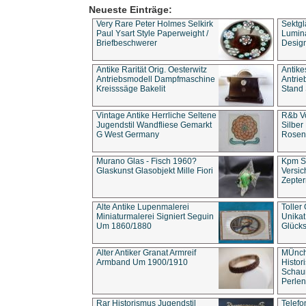
Neueste Einträge:
Very Rare Peter Holmes Selkirk
Sektgl
Paul Ysart Style Paperweight /
Lumina
Briefbeschwerer
Design
Antike Rarität Orig. Oesterwitz
Antike
Antriebsmodell Dampfmaschine
Antri
Kreisssäge Bakelit
Stand 
Vintage Antike Herrliche Seltene
R&b Vo
Jugendstil Wandfliese Gemarkt
Silber
G West Germany
Rosenm
Murano Glas - Fisch 1960?
Kpm S
Glaskunst Glasobjekt Mille Fiori
Versic
Zepter
Alte Antike Lupenmalerei
Toller
Miniaturmalerei Signiert Seguin
Unika
Um 1860/1880
Glücks
Alter Antiker Granat Armreif
MÜnch
Armband Um 1900/1910
Histor
Schaum
Perlen
Rar Historismus Jugendstil
Telefo