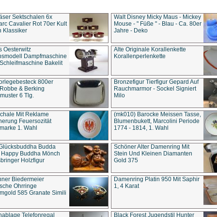
äser Sektschalen 6x
Walt Disney Micky Maus - Mickey
rc Cavalier Rot 70er Kult
Mouse - " Füße " - Blau - Ca. 80er
 Klassiker
Jahre - Deko
s Oesterwitz
Alte Originale Korallenkette
ebsmodell Dampfmaschine
Korallenperlenkette
Schleifmaschine Bakelit
rlegebesteck 800er
Bronzefigur Tierfigur Gepard Auf
 Robbe & Berking
Rauchmarmor - Sockel Signiert
uster 6 Tlg.
Milo
chale Mit Reklame
(mk010) Barocke Meissen Tasse,
herung Feuersozität
Blumenbukett, Marcolini Periode
marke 1. Wahl
1774 - 1814, 1. Wahl
 Glücksbuddha Budda
Schöner Alter Damenring Mit
t Happy Buddha Mönch
Stein Und Kleinen Diamanten
bringer Holzfigur
Gold 375
ner Biedermeier
Damenring Platin 950 Mit Saphir
ische Ohrringe
1, 4 Karat
gold 585 Granate Simili
nablage Telefonregal
Black Forest Jugendstil Hunter