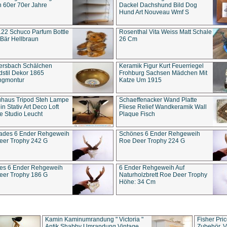
 60er 70er Jahre
Dackel Dachshund Bild Dog
Hund Art Nouveau Wmf S
22 Schuco Parfum Bottle
Rosenthal Vita Weiss Matt Schale
Bär Hellbraun
26 Cm
ersbach Schälchen
Keramik Figur Kurt Feuerriegel
stil Dekor 1865
Frohburg Sachsen Mädchen Mit
ngmontur
Katze Um 1915
uhaus Tripod Steh Lampe
Schaeffenacker Wand Platte
in Stativ Art Deco Loft
Fliese Relief Wandkeramik Wall
e Studio Leucht
Plaque Fisch
ades 6 Ender Rehgeweih
Schönes 6 Ender Rehgeweih
eer Trophy 242 G
Roe Deer Trophy 224 G
es 6 Ender Rehgeweih
6 Ender Rehgeweih Auf
eer Trophy 186 G
Naturholzbrett Roe Deer Trophy
Höhe: 34 Cm
Kamin Kaminumrandung " Victoria "
Fisher Pri
Antik Shabby Umrandung Vintage
Zubehör, V