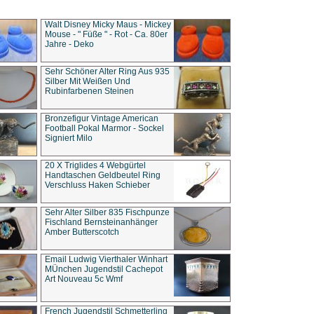
Walt Disney Micky Maus - Mickey
Mouse - " Füße " - Rot - Ca. 80er
Jahre - Deko
Sehr Schöner Alter Ring Aus 935
Silber Mit Weißen Und
Rubinfarbenen Steinen
Bronzefigur Vintage American
Football Pokal Marmor - Sockel
Signiert Milo
20 X Triglides 4 Webgürtel
Handtaschen Geldbeutel Ring
Verschluss Haken Schieber
Sehr Alter Silber 835 Fischpunze
Fischland Bernsteinanhänger
Amber Butterscotch
Email Ludwig Vierthaler Winhart
MÜnchen Jugendstil Cachepot
Art Nouveau 5c Wmf
French Jugendstil Schmetterling