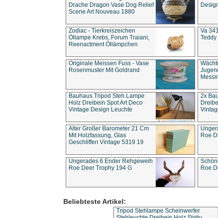
Drache Dragon Vase Dog Relief
Design
Scene Art Nouveau 1880
Zodiac - Tierkreiszeichen
Va 341
Öllampe Krebs, Forum Traiani,
Teddy 
Reenactment Öllämpchen
Originale Meissen Fuss - Vase
Wächt
Rosenmuster Mit Goldrand
Jugend
Messi
Bauhaus Tripod Steh Lampe
2x Ba
Holz Dreibein Spot Art Deco
Dreibe
Vintage Design Leuchte
Vintag
Alter Großer Barometer 21 Cm
Unger
Mit Holzfassung, Glas
Roe D
Geschliffen Vintage 5319 19
Ungerades 6 Ender Rehgeweih
Schön
Roe Deer Trophy 194 G
Roe D
Beliebteste Artikel:
Tripod Stehlampe Scheinwerfer
Stehleuchte Dreibein Holz Stativ