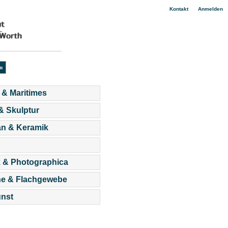
|
Kontakt
Anmelden
 & Maritimes
 & Skulptur
an & Keramik
 & Photographica
he & Flachgewebe
nst