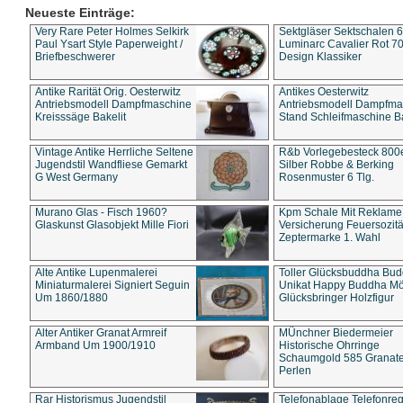
Neueste Einträge:
Very Rare Peter Holmes Selkirk
Sektgläser Sektschalen 
Paul Ysart Style Paperweight /
Luminarc Cavalier Rot 70
Briefbeschwerer
Design Klassiker
Antike Rarität Orig. Oesterwitz
Antikes Oesterwitz
Antriebsmodell Dampfmaschine
Antriebsmodell Dampfma
Kreisssäge Bakelit
Stand Schleifmaschine Ba
Vintage Antike Herrliche Seltene
R&b Vorlegebesteck 800
Jugendstil Wandfliese Gemarkt
Silber Robbe & Berking
G West Germany
Rosenmuster 6 Tlg.
Murano Glas - Fisch 1960?
Kpm Schale Mit Reklame
Glaskunst Glasobjekt Mille Fiori
Versicherung Feuersozitä
Zeptermarke 1. Wahl
Alte Antike Lupenmalerei
Toller Glücksbuddha Bu
Miniaturmalerei Signiert Seguin
Unikat Happy Buddha M
Um 1860/1880
Glücksbringer Holzfigur
Alter Antiker Granat Armreif
MÜnchner Biedermeier
Armband Um 1900/1910
Historische Ohrringe
Schaumgold 585 Granate 
Perlen
Rar Historismus Jugendstil
Telefonablage Telefonreg