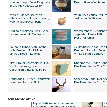
Drache Dragon Vase Dog Relief
Design 60er 70er Jahre
Scene Art Nouveau 1880
Zodiac - Tierkreiszeichen
Va 34122 Schuco Parfum 
Öllampe Krebs, Forum Traiani,
Teddy Bär Hellbraun
Reenactment Öllämpchen
Originale Meissen Fuss - Vase
Wächtersbach Schälche
Rosenmuster Mit Goldrand
Jugendstil Dekor 1865
Messingmontur
Bauhaus Tripod Steh Lampe
2x Bauhaus Tripod Steh
Holz Dreibein Spot Art Deco
Dreibein Stativ Art Deco L
Vintage Design Leuchte
Vintage Studio Leucht
Alter Großer Barometer 21 Cm
Ungerades 6 Ender Reh
Mit Holzfassung, Glas
Roe Deer Trophy 242 G
Geschliffen Vintage 5319 19
Ungerades 6 Ender Rehgeweih
Schönes 6 Ender Rehge
Roe Deer Trophy 194 G
Roe Deer Trophy 186 G
Beliebteste Artikel:
Tripod Stehlampe Scheinwerfer
Ka
Stehleuchte Dreibein Holz Stativ
An