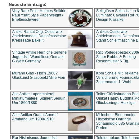
Neueste Einträge:
Very Rare Peter Holmes Selkirk
Sektgläser Sektschalen 
Paul Ysart Style Paperweight /
Luminarc Cavalier Rot 70
Briefbeschwerer
Design Klassiker
Antike Rarität Orig. Oesterwitz
Antikes Oesterwitz
Antriebsmodell Dampfmaschine
Antriebsmodell Dampfma
Kreisssäge Bakelit
Stand Schleifmaschine Ba
Vintage Antike Herrliche Seltene
R&b Vorlegebesteck 800
Jugendstil Wandfliese Gemarkt
Silber Robbe & Berking
G West Germany
Rosenmuster 6 Tlg.
Murano Glas - Fisch 1960?
Kpm Schale Mit Reklame
Glaskunst Glasobjekt Mille Fiori
Versicherung Feuersozitä
Zeptermarke 1. Wahl
Alte Antike Lupenmalerei
Toller Glücksbuddha Bu
Miniaturmalerei Signiert Seguin
Unikat Happy Buddha M
Um 1860/1880
Glücksbringer Holzfigur
Alter Antiker Granat Armreif
MÜnchner Biedermeier
Armband Um 1900/1910
Historische Ohrringe
Schaumgold 585 Granate 
Perlen
Rar Historismus Jugendstil
Telefonablage Telefonreg