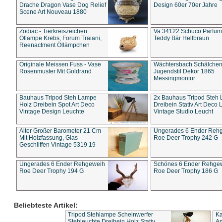
Drache Dragon Vase Dog Relief
Design 60er 70er Jahre
Scene Art Nouveau 1880
Zodiac - Tierkreiszeichen
Va 34122 Schuco Parfum 
Öllampe Krebs, Forum Traiani,
Teddy Bär Hellbraun
Reenactment Öllämpchen
Originale Meissen Fuss - Vase
Wächtersbach Schälche
Rosenmuster Mit Goldrand
Jugendstil Dekor 1865
Messingmontur
Bauhaus Tripod Steh Lampe
2x Bauhaus Tripod Steh
Holz Dreibein Spot Art Deco
Dreibein Stativ Art Deco L
Vintage Design Leuchte
Vintage Studio Leucht
Alter Großer Barometer 21 Cm
Ungerades 6 Ender Reh
Mit Holzfassung, Glas
Roe Deer Trophy 242 G
Geschliffen Vintage 5319 19
Ungerades 6 Ender Rehgeweih
Schönes 6 Ender Rehge
Roe Deer Trophy 194 G
Roe Deer Trophy 186 G
Beliebteste Artikel:
Tripod Stehlampe Scheinwerfer
Ka
Stehleuchte Dreibein Holz Stativ
An