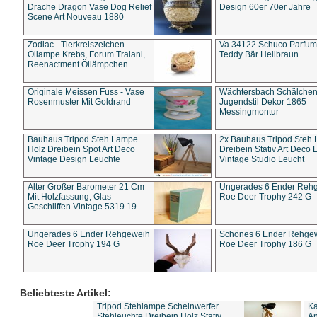
Drache Dragon Vase Dog Relief
Design 60er 70er Jahre
Scene Art Nouveau 1880
Zodiac - Tierkreiszeichen
Va 34122 Schuco Parfum 
Öllampe Krebs, Forum Traiani,
Teddy Bär Hellbraun
Reenactment Öllämpchen
Originale Meissen Fuss - Vase
Wächtersbach Schälche
Rosenmuster Mit Goldrand
Jugendstil Dekor 1865
Messingmontur
Bauhaus Tripod Steh Lampe
2x Bauhaus Tripod Steh
Holz Dreibein Spot Art Deco
Dreibein Stativ Art Deco L
Vintage Design Leuchte
Vintage Studio Leucht
Alter Großer Barometer 21 Cm
Ungerades 6 Ender Reh
Mit Holzfassung, Glas
Roe Deer Trophy 242 G
Geschliffen Vintage 5319 19
Ungerades 6 Ender Rehgeweih
Schönes 6 Ender Rehge
Roe Deer Trophy 194 G
Roe Deer Trophy 186 G
Beliebteste Artikel:
Tripod Stehlampe Scheinwerfer
Ka
Stehleuchte Dreibein Holz Stativ
An