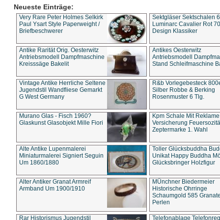
Neueste Einträge:
Very Rare Peter Holmes Selkirk
Sektgläser Sektschalen 
Paul Ysart Style Paperweight /
Luminarc Cavalier Rot 70
Briefbeschwerer
Design Klassiker
Antike Rarität Orig. Oesterwitz
Antikes Oesterwitz
Antriebsmodell Dampfmaschine
Antriebsmodell Dampfma
Kreisssäge Bakelit
Stand Schleifmaschine Ba
Vintage Antike Herrliche Seltene
R&b Vorlegebesteck 800
Jugendstil Wandfliese Gemarkt
Silber Robbe & Berking
G West Germany
Rosenmuster 6 Tlg.
Murano Glas - Fisch 1960?
Kpm Schale Mit Reklame
Glaskunst Glasobjekt Mille Fiori
Versicherung Feuersozitä
Zeptermarke 1. Wahl
Alte Antike Lupenmalerei
Toller Glücksbuddha Bu
Miniaturmalerei Signiert Seguin
Unikat Happy Buddha M
Um 1860/1880
Glücksbringer Holzfigur
Alter Antiker Granat Armreif
MÜnchner Biedermeier
Armband Um 1900/1910
Historische Ohrringe
Schaumgold 585 Granate 
Perlen
Rar Historismus Jugendstil
Telefonablage Telefonreg