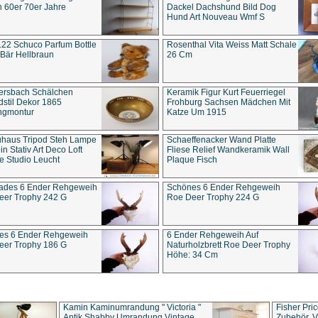
 60er 70er Jahre
Dackel Dachshund Bild Dog
Hund Art Nouveau Wmf S
22 Schuco Parfum Bottle
Rosenthal Vita Weiss Matt Schale
Bär Hellbraun
26 Cm
ersbach Schälchen
Keramik Figur Kurt Feuerriegel
stil Dekor 1865
Frohburg Sachsen Mädchen Mit
ngmontur
Katze Um 1915
uhaus Tripod Steh Lampe
Schaeffenacker Wand Platte
in Stativ Art Deco Loft
Fliese Relief Wandkeramik Wall
e Studio Leucht
Plaque Fisch
ades 6 Ender Rehgeweih
Schönes 6 Ender Rehgeweih
eer Trophy 242 G
Roe Deer Trophy 224 G
es 6 Ender Rehgeweih
6 Ender Rehgeweih Auf
eer Trophy 186 G
Naturholzbrett Roe Deer Trophy
Höhe: 34 Cm
Kamin Kaminumrandung " Victoria "
Fisher Pri
Antik Shabby Umrandung Vintage
Zubehör, V