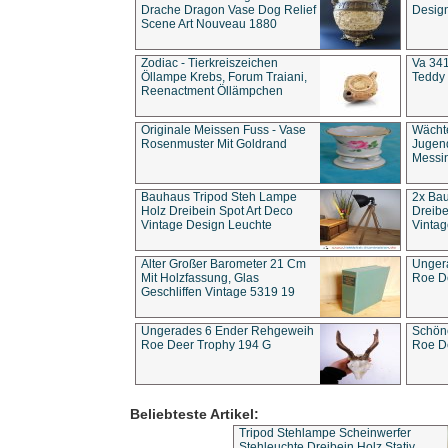
Drache Dragon Vase Dog Relief
Design
Scene Art Nouveau 1880
Zodiac - Tierkreiszeichen
Va 341
Öllampe Krebs, Forum Traiani,
Teddy 
Reenactment Öllämpchen
Originale Meissen Fuss - Vase
Wächt
Rosenmuster Mit Goldrand
Jugend
Messi
Bauhaus Tripod Steh Lampe
2x Ba
Holz Dreibein Spot Art Deco
Dreibe
Vintage Design Leuchte
Vintag
Alter Großer Barometer 21 Cm
Unger
Mit Holzfassung, Glas
Roe D
Geschliffen Vintage 5319 19
Ungerades 6 Ender Rehgeweih
Schön
Roe Deer Trophy 194 G
Roe D
Beliebteste Artikel:
Tripod Stehlampe Scheinwerfer
Stehleuchte Dreibein Holz Stativ