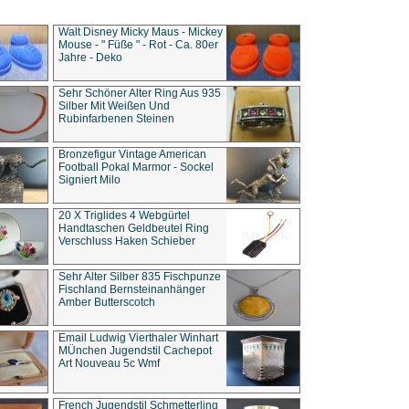
Walt Disney Micky Maus - Mickey
Mouse - " Füße " - Rot - Ca. 80er
Jahre - Deko
Sehr Schöner Alter Ring Aus 935
Silber Mit Weißen Und
Rubinfarbenen Steinen
Bronzefigur Vintage American
Football Pokal Marmor - Sockel
Signiert Milo
20 X Triglides 4 Webgürtel
Handtaschen Geldbeutel Ring
Verschluss Haken Schieber
Sehr Alter Silber 835 Fischpunze
Fischland Bernsteinanhänger
Amber Butterscotch
Email Ludwig Vierthaler Winhart
MÜnchen Jugendstil Cachepot
Art Nouveau 5c Wmf
French Jugendstil Schmetterling