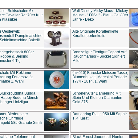
äser Sektschalen 6x
Walt Disney Micky Maus - Mickey
rc Cavalier Rot 70er Kult
Mouse - " Füße " - Blau - Ca. 80er
 Klassiker
Jahre - Deko
s Oesterwitz
Alte Originale Korallenkette
ebsmodell Dampfmaschine
Korallenperlenkette
Schleifmaschine Bakelit
rlegebesteck 800er
Bronzefigur Tierfigur Gepard Auf
 Robbe & Berking
Rauchmarmor - Sockel Signiert
uster 6 Tlg.
Milo
chale Mit Reklame
(mk010) Barocke Meissen Tasse,
herung Feuersozität
Blumenbukett, Marcolini Periode
marke 1. Wahl
1774 - 1814, 1. Wahl
 Glücksbuddha Budda
Schöner Alter Damenring Mit
t Happy Buddha Mönch
Stein Und Kleinen Diamanten
bringer Holzfigur
Gold 375
ner Biedermeier
Damenring Platin 950 Mit Saphir
ische Ohrringe
1, 4 Karat
gold 585 Granate Simili
nablage Telefonregal
Black Forest Jugendstil Hunter