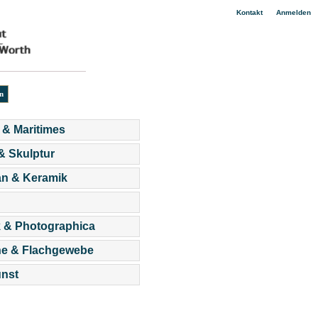
|
Kontakt
Anmelden
 & Maritimes
 & Skulptur
an & Keramik
 & Photographica
he & Flachgewebe
nst