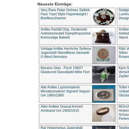
Neueste Einträge:
Very Rare Peter Holmes Selkirk
Sektgl
Paul Ysart Style Paperweight /
Lumina
Briefbeschwerer
Design
Antike Rarität Orig. Oesterwitz
Antike
Antriebsmodell Dampfmaschine
Antri
Kreisssäge Bakelit
Stand 
Vintage Antike Herrliche Seltene
R&b Vo
Jugendstil Wandfliese Gemarkt
Silber
G West Germany
Rosenm
Murano Glas - Fisch 1960?
Kpm S
Glaskunst Glasobjekt Mille Fiori
Versic
Zepter
Alte Antike Lupenmalerei
Toller
Miniaturmalerei Signiert Seguin
Unika
Um 1860/1880
Glücks
Alter Antiker Granat Armreif
MÜnch
Armband Um 1900/1910
Histor
Schaum
Perlen
Rar Historismus Jugendstil
Telefo