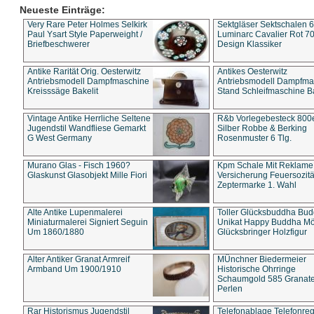
Neueste Einträge:
Very Rare Peter Holmes Selkirk
Sektgläser Sektschalen 
Paul Ysart Style Paperweight /
Luminarc Cavalier Rot 70
Briefbeschwerer
Design Klassiker
Antike Rarität Orig. Oesterwitz
Antikes Oesterwitz
Antriebsmodell Dampfmaschine
Antriebsmodell Dampfma
Kreisssäge Bakelit
Stand Schleifmaschine Ba
Vintage Antike Herrliche Seltene
R&b Vorlegebesteck 800
Jugendstil Wandfliese Gemarkt
Silber Robbe & Berking
G West Germany
Rosenmuster 6 Tlg.
Murano Glas - Fisch 1960?
Kpm Schale Mit Reklame
Glaskunst Glasobjekt Mille Fiori
Versicherung Feuersozitä
Zeptermarke 1. Wahl
Alte Antike Lupenmalerei
Toller Glücksbuddha Bu
Miniaturmalerei Signiert Seguin
Unikat Happy Buddha M
Um 1860/1880
Glücksbringer Holzfigur
Alter Antiker Granat Armreif
MÜnchner Biedermeier
Armband Um 1900/1910
Historische Ohrringe
Schaumgold 585 Granate 
Perlen
Rar Historismus Jugendstil
Telefonablage Telefonreg