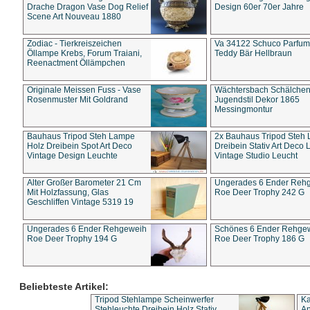
Drache Dragon Vase Dog Relief
Design 60er 70er Jahre
Scene Art Nouveau 1880
Zodiac - Tierkreiszeichen
Va 34122 Schuco Parfum 
Öllampe Krebs, Forum Traiani,
Teddy Bär Hellbraun
Reenactment Öllämpchen
Originale Meissen Fuss - Vase
Wächtersbach Schälche
Rosenmuster Mit Goldrand
Jugendstil Dekor 1865
Messingmontur
Bauhaus Tripod Steh Lampe
2x Bauhaus Tripod Steh
Holz Dreibein Spot Art Deco
Dreibein Stativ Art Deco L
Vintage Design Leuchte
Vintage Studio Leucht
Alter Großer Barometer 21 Cm
Ungerades 6 Ender Reh
Mit Holzfassung, Glas
Roe Deer Trophy 242 G
Geschliffen Vintage 5319 19
Ungerades 6 Ender Rehgeweih
Schönes 6 Ender Rehge
Roe Deer Trophy 194 G
Roe Deer Trophy 186 G
Beliebteste Artikel:
Tripod Stehlampe Scheinwerfer
Ka
Stehleuchte Dreibein Holz Stativ
An