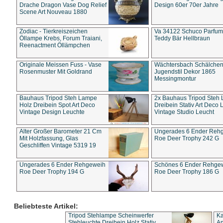
Drache Dragon Vase Dog Relief
Design 60er 70er Jahre
Scene Art Nouveau 1880
Zodiac - Tierkreiszeichen
Va 34122 Schuco Parfum 
Öllampe Krebs, Forum Traiani,
Teddy Bär Hellbraun
Reenactment Öllämpchen
Originale Meissen Fuss - Vase
Wächtersbach Schälche
Rosenmuster Mit Goldrand
Jugendstil Dekor 1865
Messingmontur
Bauhaus Tripod Steh Lampe
2x Bauhaus Tripod Steh
Holz Dreibein Spot Art Deco
Dreibein Stativ Art Deco L
Vintage Design Leuchte
Vintage Studio Leucht
Alter Großer Barometer 21 Cm
Ungerades 6 Ender Reh
Mit Holzfassung, Glas
Roe Deer Trophy 242 G
Geschliffen Vintage 5319 19
Ungerades 6 Ender Rehgeweih
Schönes 6 Ender Rehge
Roe Deer Trophy 194 G
Roe Deer Trophy 186 G
Beliebteste Artikel:
Tripod Stehlampe Scheinwerfer
Ka
Stehleuchte Dreibein Holz Stativ
An