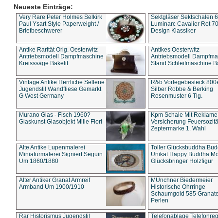
Neueste Einträge:
Very Rare Peter Holmes Selkirk
Sektgläser Sektschalen 
Paul Ysart Style Paperweight /
Luminarc Cavalier Rot 70
Briefbeschwerer
Design Klassiker
Antike Rarität Orig. Oesterwitz
Antikes Oesterwitz
Antriebsmodell Dampfmaschine
Antriebsmodell Dampfma
Kreisssäge Bakelit
Stand Schleifmaschine Ba
Vintage Antike Herrliche Seltene
R&b Vorlegebesteck 800
Jugendstil Wandfliese Gemarkt
Silber Robbe & Berking
G West Germany
Rosenmuster 6 Tlg.
Murano Glas - Fisch 1960?
Kpm Schale Mit Reklame
Glaskunst Glasobjekt Mille Fiori
Versicherung Feuersozitä
Zeptermarke 1. Wahl
Alte Antike Lupenmalerei
Toller Glücksbuddha Bu
Miniaturmalerei Signiert Seguin
Unikat Happy Buddha M
Um 1860/1880
Glücksbringer Holzfigur
Alter Antiker Granat Armreif
MÜnchner Biedermeier
Armband Um 1900/1910
Historische Ohrringe
Schaumgold 585 Granate 
Perlen
Rar Historismus Jugendstil
Telefonablage Telefonreg