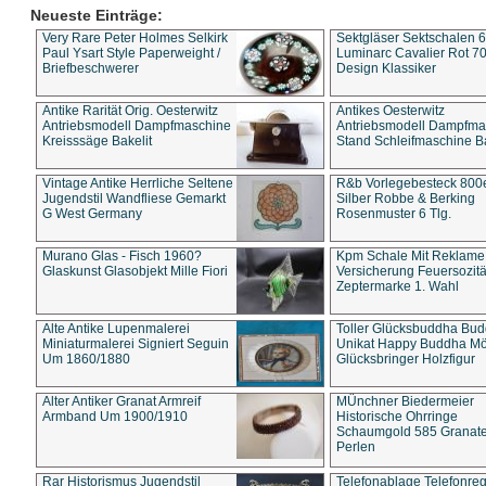
Neueste Einträge:
Very Rare Peter Holmes Selkirk
Sektgläser Sektschalen 
Paul Ysart Style Paperweight /
Luminarc Cavalier Rot 70
Briefbeschwerer
Design Klassiker
Antike Rarität Orig. Oesterwitz
Antikes Oesterwitz
Antriebsmodell Dampfmaschine
Antriebsmodell Dampfma
Kreisssäge Bakelit
Stand Schleifmaschine Ba
Vintage Antike Herrliche Seltene
R&b Vorlegebesteck 800
Jugendstil Wandfliese Gemarkt
Silber Robbe & Berking
G West Germany
Rosenmuster 6 Tlg.
Murano Glas - Fisch 1960?
Kpm Schale Mit Reklame
Glaskunst Glasobjekt Mille Fiori
Versicherung Feuersozitä
Zeptermarke 1. Wahl
Alte Antike Lupenmalerei
Toller Glücksbuddha Bu
Miniaturmalerei Signiert Seguin
Unikat Happy Buddha M
Um 1860/1880
Glücksbringer Holzfigur
Alter Antiker Granat Armreif
MÜnchner Biedermeier
Armband Um 1900/1910
Historische Ohrringe
Schaumgold 585 Granate 
Perlen
Rar Historismus Jugendstil
Telefonablage Telefonreg