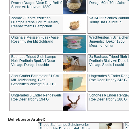
Drache Dragon Vase Dog Relief
Design 60er 70er Jahre
Scene Art Nouveau 1880
Zodiac - Tierkreiszeichen
Va 34122 Schuco Parfum 
Öllampe Krebs, Forum Traiani,
Teddy Bär Hellbraun
Reenactment Öllämpchen
Originale Meissen Fuss - Vase
Wächtersbach Schälche
Rosenmuster Mit Goldrand
Jugendstil Dekor 1865
Messingmontur
Bauhaus Tripod Steh Lampe
2x Bauhaus Tripod Steh
Holz Dreibein Spot Art Deco
Dreibein Stativ Art Deco L
Vintage Design Leuchte
Vintage Studio Leucht
Alter Großer Barometer 21 Cm
Ungerades 6 Ender Reh
Mit Holzfassung, Glas
Roe Deer Trophy 242 G
Geschliffen Vintage 5319 19
Ungerades 6 Ender Rehgeweih
Schönes 6 Ender Rehge
Roe Deer Trophy 194 G
Roe Deer Trophy 186 G
Beliebteste Artikel:
Tripod Stehlampe Scheinwerfer
Ka
Stehleuchte Dreibein Holz Stativ
An