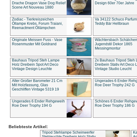
Drache Dragon Vase Dog Relief
Design 60er 70er Jahre
Scene Art Nouveau 1880
Zodiac - Tierkreiszeichen
Va 34122 Schuco Parfum 
Öllampe Krebs, Forum Traiani,
Teddy Bär Hellbraun
Reenactment Öllämpchen
Originale Meissen Fuss - Vase
Wächtersbach Schälche
Rosenmuster Mit Goldrand
Jugendstil Dekor 1865
Messingmontur
Bauhaus Tripod Steh Lampe
2x Bauhaus Tripod Steh
Holz Dreibein Spot Art Deco
Dreibein Stativ Art Deco L
Vintage Design Leuchte
Vintage Studio Leucht
Alter Großer Barometer 21 Cm
Ungerades 6 Ender Reh
Mit Holzfassung, Glas
Roe Deer Trophy 242 G
Geschliffen Vintage 5319 19
Ungerades 6 Ender Rehgeweih
Schönes 6 Ender Rehge
Roe Deer Trophy 194 G
Roe Deer Trophy 186 G
Beliebteste Artikel:
Tripod Stehlampe Scheinwerfer
Ka
Stehleuchte Dreibein Holz Stativ
An