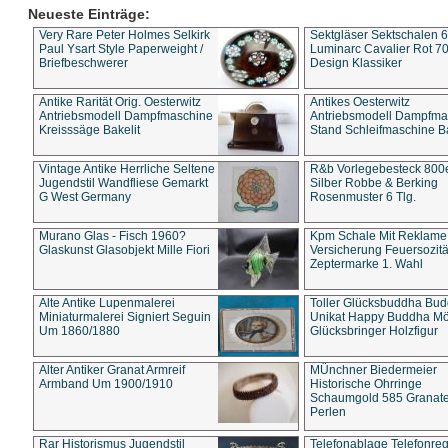
Neueste Einträge:
Very Rare Peter Holmes Selkirk
Sektgläser Sektschalen 
Paul Ysart Style Paperweight /
Luminarc Cavalier Rot 70
Briefbeschwerer
Design Klassiker
Antike Rarität Orig. Oesterwitz
Antikes Oesterwitz
Antriebsmodell Dampfmaschine
Antriebsmodell Dampfma
Kreisssäge Bakelit
Stand Schleifmaschine Ba
Vintage Antike Herrliche Seltene
R&b Vorlegebesteck 800
Jugendstil Wandfliese Gemarkt
Silber Robbe & Berking
G West Germany
Rosenmuster 6 Tlg.
Murano Glas - Fisch 1960?
Kpm Schale Mit Reklame
Glaskunst Glasobjekt Mille Fiori
Versicherung Feuersozitä
Zeptermarke 1. Wahl
Alte Antike Lupenmalerei
Toller Glücksbuddha Bu
Miniaturmalerei Signiert Seguin
Unikat Happy Buddha M
Um 1860/1880
Glücksbringer Holzfigur
Alter Antiker Granat Armreif
MÜnchner Biedermeier
Armband Um 1900/1910
Historische Ohrringe
Schaumgold 585 Granate 
Perlen
Rar Historismus Jugendstil
Telefonablage Telefonreg