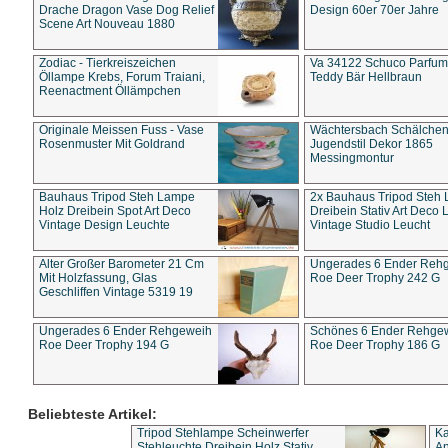
Drache Dragon Vase Dog Relief
Design 60er 70er Jahre
Scene Art Nouveau 1880
Zodiac - Tierkreiszeichen
Va 34122 Schuco Parfum 
Öllampe Krebs, Forum Traiani,
Teddy Bär Hellbraun
Reenactment Öllämpchen
Originale Meissen Fuss - Vase
Wächtersbach Schälche
Rosenmuster Mit Goldrand
Jugendstil Dekor 1865
Messingmontur
Bauhaus Tripod Steh Lampe
2x Bauhaus Tripod Steh
Holz Dreibein Spot Art Deco
Dreibein Stativ Art Deco L
Vintage Design Leuchte
Vintage Studio Leucht
Alter Großer Barometer 21 Cm
Ungerades 6 Ender Reh
Mit Holzfassung, Glas
Roe Deer Trophy 242 G
Geschliffen Vintage 5319 19
Ungerades 6 Ender Rehgeweih
Schönes 6 Ender Rehge
Roe Deer Trophy 194 G
Roe Deer Trophy 186 G
Beliebteste Artikel:
Tripod Stehlampe Scheinwerfer
Ka
Stehleuchte Dreibein Holz Stativ
An