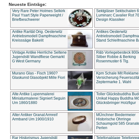
Neueste Einträge:
Very Rare Peter Holmes Selkirk
Sektgläser Sektschalen 
Paul Ysart Style Paperweight /
Luminarc Cavalier Rot 70
Briefbeschwerer
Design Klassiker
Antike Rarität Orig. Oesterwitz
Antikes Oesterwitz
Antriebsmodell Dampfmaschine
Antriebsmodell Dampfma
Kreisssäge Bakelit
Stand Schleifmaschine Ba
Vintage Antike Herrliche Seltene
R&b Vorlegebesteck 800
Jugendstil Wandfliese Gemarkt
Silber Robbe & Berking
G West Germany
Rosenmuster 6 Tlg.
Murano Glas - Fisch 1960?
Kpm Schale Mit Reklame
Glaskunst Glasobjekt Mille Fiori
Versicherung Feuersozitä
Zeptermarke 1. Wahl
Alte Antike Lupenmalerei
Toller Glücksbuddha Bu
Miniaturmalerei Signiert Seguin
Unikat Happy Buddha M
Um 1860/1880
Glücksbringer Holzfigur
Alter Antiker Granat Armreif
MÜnchner Biedermeier
Armband Um 1900/1910
Historische Ohrringe
Schaumgold 585 Granate 
Perlen
Rar Historismus Jugendstil
Telefonablage Telefonreg