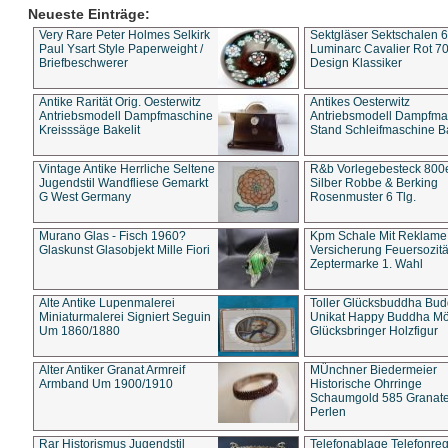
Neueste Einträge:
Very Rare Peter Holmes Selkirk
Sektgläser Sektschalen 
Paul Ysart Style Paperweight /
Luminarc Cavalier Rot 70
Briefbeschwerer
Design Klassiker
Antike Rarität Orig. Oesterwitz
Antikes Oesterwitz
Antriebsmodell Dampfmaschine
Antriebsmodell Dampfma
Kreisssäge Bakelit
Stand Schleifmaschine Ba
Vintage Antike Herrliche Seltene
R&b Vorlegebesteck 800
Jugendstil Wandfliese Gemarkt
Silber Robbe & Berking
G West Germany
Rosenmuster 6 Tlg.
Murano Glas - Fisch 1960?
Kpm Schale Mit Reklame
Glaskunst Glasobjekt Mille Fiori
Versicherung Feuersozitä
Zeptermarke 1. Wahl
Alte Antike Lupenmalerei
Toller Glücksbuddha Bu
Miniaturmalerei Signiert Seguin
Unikat Happy Buddha M
Um 1860/1880
Glücksbringer Holzfigur
Alter Antiker Granat Armreif
MÜnchner Biedermeier
Armband Um 1900/1910
Historische Ohrringe
Schaumgold 585 Granate 
Perlen
Rar Historismus Jugendstil
Telefonablage Telefonreg