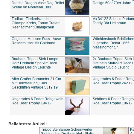
Drache Dragon Vase Dog Relief
Design 60er 70er Jahre
Scene Art Nouveau 1880
Zodiac - Tierkreiszeichen
Va 34122 Schuco Parfum 
Öllampe Krebs, Forum Traiani,
Teddy Bär Hellbraun
Reenactment Öllämpchen
Originale Meissen Fuss - Vase
Wächtersbach Schälche
Rosenmuster Mit Goldrand
Jugendstil Dekor 1865
Messingmontur
Bauhaus Tripod Steh Lampe
2x Bauhaus Tripod Steh
Holz Dreibein Spot Art Deco
Dreibein Stativ Art Deco L
Vintage Design Leuchte
Vintage Studio Leucht
Alter Großer Barometer 21 Cm
Ungerades 6 Ender Reh
Mit Holzfassung, Glas
Roe Deer Trophy 242 G
Geschliffen Vintage 5319 19
Ungerades 6 Ender Rehgeweih
Schönes 6 Ender Rehge
Roe Deer Trophy 194 G
Roe Deer Trophy 186 G
Beliebteste Artikel:
Tripod Stehlampe Scheinwerfer
Ka
Stehleuchte Dreibein Holz Stativ
An