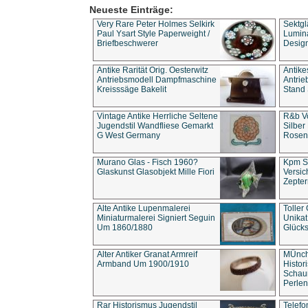
Neueste Einträge:
Very Rare Peter Holmes Selkirk
Sektgl
Paul Ysart Style Paperweight /
Lumina
Briefbeschwerer
Design
Antike Rarität Orig. Oesterwitz
Antike
Antriebsmodell Dampfmaschine
Antri
Kreisssäge Bakelit
Stand 
Vintage Antike Herrliche Seltene
R&b Vo
Jugendstil Wandfliese Gemarkt
Silber
G West Germany
Rosenm
Murano Glas - Fisch 1960?
Kpm S
Glaskunst Glasobjekt Mille Fiori
Versic
Zepter
Alte Antike Lupenmalerei
Toller
Miniaturmalerei Signiert Seguin
Unika
Um 1860/1880
Glücks
Alter Antiker Granat Armreif
MÜnch
Armband Um 1900/1910
Histor
Schaum
Perlen
Rar Historismus Jugendstil
Telefo