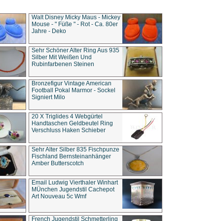
Walt Disney Micky Maus - Mickey
Mouse - " Füße " - Rot - Ca. 80er
Jahre - Deko
Sehr Schöner Alter Ring Aus 935
Silber Mit Weißen Und
Rubinfarbenen Steinen
Bronzefigur Vintage American
Football Pokal Marmor - Sockel
Signiert Milo
20 X Triglides 4 Webgürtel
Handtaschen Geldbeutel Ring
Verschluss Haken Schieber
Sehr Alter Silber 835 Fischpunze
Fischland Bernsteinanhänger
Amber Butterscotch
Email Ludwig Vierthaler Winhart
MÜnchen Jugendstil Cachepot
Art Nouveau 5c Wmf
French Jugendstil Schmetterling