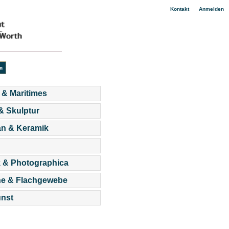
|
Kontakt
Anmelden
 & Maritimes
 & Skulptur
an & Keramik
 & Photographica
he & Flachgewebe
nst