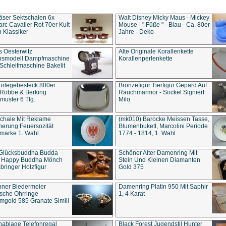
äser Sektschalen 6x
Walt Disney Micky Maus - Mickey
rc Cavalier Rot 70er Kult
Mouse - " Füße " - Blau - Ca. 80er
 Klassiker
Jahre - Deko
s Oesterwitz
Alte Originale Korallenkette
ebsmodell Dampfmaschine
Korallenperlenkette
Schleifmaschine Bakelit
rlegebesteck 800er
Bronzefigur Tierfigur Gepard Auf
 Robbe & Berking
Rauchmarmor - Sockel Signiert
uster 6 Tlg.
Milo
chale Mit Reklame
(mk010) Barocke Meissen Tasse,
herung Feuersozität
Blumenbukett, Marcolini Periode
marke 1. Wahl
1774 - 1814, 1. Wahl
 Glücksbuddha Budda
Schöner Alter Damenring Mit
t Happy Buddha Mönch
Stein Und Kleinen Diamanten
bringer Holzfigur
Gold 375
ner Biedermeier
Damenring Platin 950 Mit Saphir
ische Ohrringe
1, 4 Karat
gold 585 Granate Simili
nablage Telefonregal
Black Forest Jugendstil Hunter