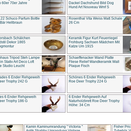
 60er 70er Jahre
Dackel Dachshund Bild Dog
Hund Art Nouveau Wmf S
22 Schuco Parfum Bottle
Rosenthal Vita Weiss Matt Schale
Bär Hellbraun
26 Cm
ersbach Schälchen
Keramik Figur Kurt Feuerriegel
stil Dekor 1865
Frohburg Sachsen Mädchen Mit
ngmontur
Katze Um 1915
uhaus Tripod Steh Lampe
Schaeffenacker Wand Platte
in Stativ Art Deco Loft
Fliese Relief Wandkeramik Wall
e Studio Leucht
Plaque Fisch
ades 6 Ender Rehgeweih
Schönes 6 Ender Rehgeweih
eer Trophy 242 G
Roe Deer Trophy 224 G
es 6 Ender Rehgeweih
6 Ender Rehgeweih Auf
eer Trophy 186 G
Naturholzbrett Roe Deer Trophy
Höhe: 34 Cm
Kamin Kaminumrandung " Victoria "
Fisher Pri
Antik Shabby Umrandung Vintage
Zubehör, V