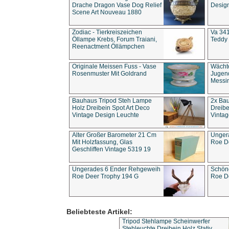
Drache Dragon Vase Dog Relief
Design
Scene Art Nouveau 1880
Zodiac - Tierkreiszeichen
Va 341
Öllampe Krebs, Forum Traiani,
Teddy 
Reenactment Öllämpchen
Originale Meissen Fuss - Vase
Wächt
Rosenmuster Mit Goldrand
Jugend
Messi
Bauhaus Tripod Steh Lampe
2x Ba
Holz Dreibein Spot Art Deco
Dreibe
Vintage Design Leuchte
Vintag
Alter Großer Barometer 21 Cm
Unger
Mit Holzfassung, Glas
Roe D
Geschliffen Vintage 5319 19
Ungerades 6 Ender Rehgeweih
Schön
Roe Deer Trophy 194 G
Roe D
Beliebteste Artikel:
Tripod Stehlampe Scheinwerfer
Stehleuchte Dreibein Holz Stativ