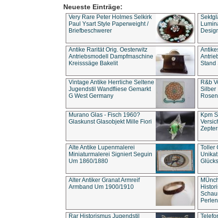
Neueste Einträge:
Very Rare Peter Holmes Selkirk
Sektgl
Paul Ysart Style Paperweight /
Lumina
Briefbeschwerer
Design
Antike Rarität Orig. Oesterwitz
Antike
Antriebsmodell Dampfmaschine
Antri
Kreisssäge Bakelit
Stand 
Vintage Antike Herrliche Seltene
R&b Vo
Jugendstil Wandfliese Gemarkt
Silber
G West Germany
Rosenm
Murano Glas - Fisch 1960?
Kpm S
Glaskunst Glasobjekt Mille Fiori
Versic
Zepter
Alte Antike Lupenmalerei
Toller
Miniaturmalerei Signiert Seguin
Unika
Um 1860/1880
Glücks
Alter Antiker Granat Armreif
MÜnch
Armband Um 1900/1910
Histor
Schaum
Perlen
Rar Historismus Jugendstil
Telefo