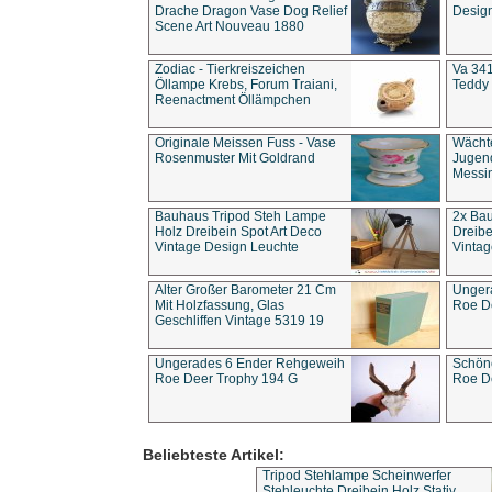
Drache Dragon Vase Dog Relief
Design
Scene Art Nouveau 1880
Zodiac - Tierkreiszeichen
Va 341
Öllampe Krebs, Forum Traiani,
Teddy 
Reenactment Öllämpchen
Originale Meissen Fuss - Vase
Wächt
Rosenmuster Mit Goldrand
Jugend
Messi
Bauhaus Tripod Steh Lampe
2x Ba
Holz Dreibein Spot Art Deco
Dreibe
Vintage Design Leuchte
Vintag
Alter Großer Barometer 21 Cm
Unger
Mit Holzfassung, Glas
Roe D
Geschliffen Vintage 5319 19
Ungerades 6 Ender Rehgeweih
Schön
Roe Deer Trophy 194 G
Roe D
Beliebteste Artikel:
Tripod Stehlampe Scheinwerfer
Stehleuchte Dreibein Holz Stativ