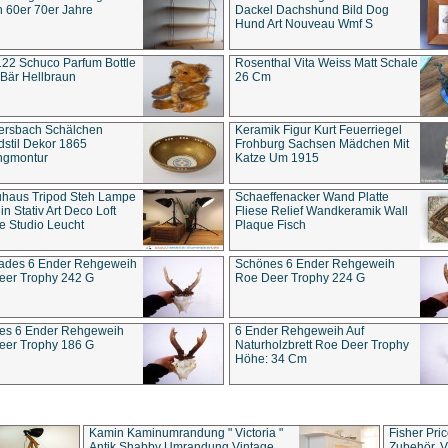
 60er 70er Jahre
Dackel Dachshund Bild Dog
Hund Art Nouveau Wmf S
22 Schuco Parfum Bottle
Rosenthal Vita Weiss Matt Schale
Bär Hellbraun
26 Cm
ersbach Schälchen
Keramik Figur Kurt Feuerriegel
stil Dekor 1865
Frohburg Sachsen Mädchen Mit
ngmontur
Katze Um 1915
uhaus Tripod Steh Lampe
Schaeffenacker Wand Platte
in Stativ Art Deco Loft
Fliese Relief Wandkeramik Wall
e Studio Leucht
Plaque Fisch
ades 6 Ender Rehgeweih
Schönes 6 Ender Rehgeweih
eer Trophy 242 G
Roe Deer Trophy 224 G
es 6 Ender Rehgeweih
6 Ender Rehgeweih Auf
eer Trophy 186 G
Naturholzbrett Roe Deer Trophy
Höhe: 34 Cm
Kamin Kaminumrandung " Victoria "
Fisher Pri
Antik Shabby Umrandung Vintage
Zubehör, V