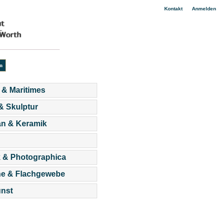
|
Kontakt
Anmelden
 & Maritimes
 & Skulptur
an & Keramik
 & Photographica
he & Flachgewebe
nst