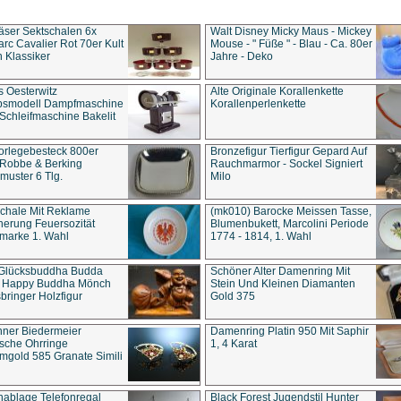
äser Sektschalen 6x
Walt Disney Micky Maus - Mickey
rc Cavalier Rot 70er Kult
Mouse - " Füße " - Blau - Ca. 80er
 Klassiker
Jahre - Deko
s Oesterwitz
Alte Originale Korallenkette
ebsmodell Dampfmaschine
Korallenperlenkette
Schleifmaschine Bakelit
rlegebesteck 800er
Bronzefigur Tierfigur Gepard Auf
 Robbe & Berking
Rauchmarmor - Sockel Signiert
uster 6 Tlg.
Milo
chale Mit Reklame
(mk010) Barocke Meissen Tasse,
herung Feuersozität
Blumenbukett, Marcolini Periode
marke 1. Wahl
1774 - 1814, 1. Wahl
 Glücksbuddha Budda
Schöner Alter Damenring Mit
t Happy Buddha Mönch
Stein Und Kleinen Diamanten
bringer Holzfigur
Gold 375
ner Biedermeier
Damenring Platin 950 Mit Saphir
ische Ohrringe
1, 4 Karat
gold 585 Granate Simili
nablage Telefonregal
Black Forest Jugendstil Hunter