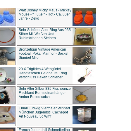
Walt Disney Micky Maus - Mickey
Mouse - " Füße " - Rot - Ca. 80er
Jahre - Deko
Sehr Schöner Alter Ring Aus 935
Silber Mit Weißen Und
Rubinfarbenen Steinen
Bronzefigur Vintage American
Football Pokal Marmor - Sockel
Signiert Milo
20 X Triglides 4 Webgürtel
Handtaschen Geldbeutel Ring
Verschluss Haken Schieber
Sehr Alter Silber 835 Fischpunze
Fischland Bernsteinanhänger
Amber Butterscotch
Email Ludwig Vierthaler Winhart
MÜnchen Jugendstil Cachepot
Art Nouveau 5c Wmf
French Jugendstil Schmetterling