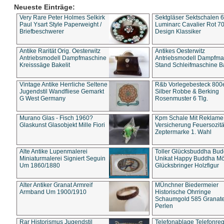
Neueste Einträge:
Very Rare Peter Holmes Selkirk
Sektgläser Sektschalen 
Paul Ysart Style Paperweight /
Luminarc Cavalier Rot 70
Briefbeschwerer
Design Klassiker
Antike Rarität Orig. Oesterwitz
Antikes Oesterwitz
Antriebsmodell Dampfmaschine
Antriebsmodell Dampfma
Kreisssäge Bakelit
Stand Schleifmaschine Ba
Vintage Antike Herrliche Seltene
R&b Vorlegebesteck 800
Jugendstil Wandfliese Gemarkt
Silber Robbe & Berking
G West Germany
Rosenmuster 6 Tlg.
Murano Glas - Fisch 1960?
Kpm Schale Mit Reklame
Glaskunst Glasobjekt Mille Fiori
Versicherung Feuersozitä
Zeptermarke 1. Wahl
Alte Antike Lupenmalerei
Toller Glücksbuddha Bu
Miniaturmalerei Signiert Seguin
Unikat Happy Buddha M
Um 1860/1880
Glücksbringer Holzfigur
Alter Antiker Granat Armreif
MÜnchner Biedermeier
Armband Um 1900/1910
Historische Ohrringe
Schaumgold 585 Granate 
Perlen
Rar Historismus Jugendstil
Telefonablage Telefonreg