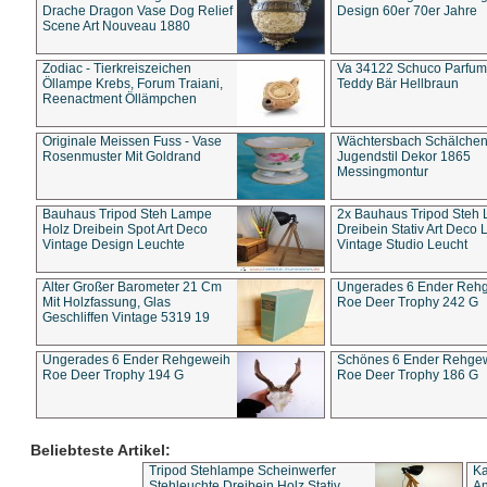
Drache Dragon Vase Dog Relief
Design 60er 70er Jahre
Scene Art Nouveau 1880
Zodiac - Tierkreiszeichen
Va 34122 Schuco Parfum 
Öllampe Krebs, Forum Traiani,
Teddy Bär Hellbraun
Reenactment Öllämpchen
Originale Meissen Fuss - Vase
Wächtersbach Schälche
Rosenmuster Mit Goldrand
Jugendstil Dekor 1865
Messingmontur
Bauhaus Tripod Steh Lampe
2x Bauhaus Tripod Steh
Holz Dreibein Spot Art Deco
Dreibein Stativ Art Deco L
Vintage Design Leuchte
Vintage Studio Leucht
Alter Großer Barometer 21 Cm
Ungerades 6 Ender Reh
Mit Holzfassung, Glas
Roe Deer Trophy 242 G
Geschliffen Vintage 5319 19
Ungerades 6 Ender Rehgeweih
Schönes 6 Ender Rehge
Roe Deer Trophy 194 G
Roe Deer Trophy 186 G
Beliebteste Artikel:
Tripod Stehlampe Scheinwerfer
Ka
Stehleuchte Dreibein Holz Stativ
An