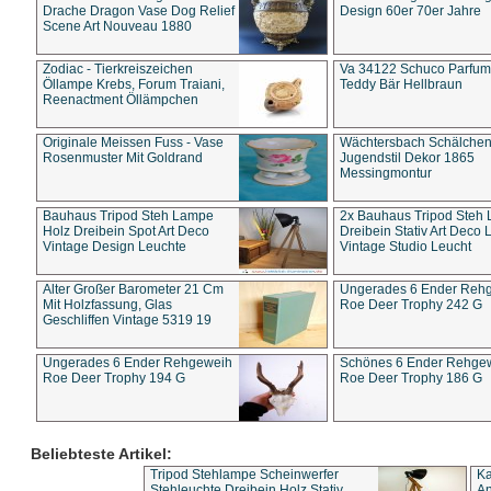
Drache Dragon Vase Dog Relief
Design 60er 70er Jahre
Scene Art Nouveau 1880
Zodiac - Tierkreiszeichen
Va 34122 Schuco Parfum 
Öllampe Krebs, Forum Traiani,
Teddy Bär Hellbraun
Reenactment Öllämpchen
Originale Meissen Fuss - Vase
Wächtersbach Schälche
Rosenmuster Mit Goldrand
Jugendstil Dekor 1865
Messingmontur
Bauhaus Tripod Steh Lampe
2x Bauhaus Tripod Steh
Holz Dreibein Spot Art Deco
Dreibein Stativ Art Deco L
Vintage Design Leuchte
Vintage Studio Leucht
Alter Großer Barometer 21 Cm
Ungerades 6 Ender Reh
Mit Holzfassung, Glas
Roe Deer Trophy 242 G
Geschliffen Vintage 5319 19
Ungerades 6 Ender Rehgeweih
Schönes 6 Ender Rehge
Roe Deer Trophy 194 G
Roe Deer Trophy 186 G
Beliebteste Artikel:
Tripod Stehlampe Scheinwerfer
Ka
Stehleuchte Dreibein Holz Stativ
An