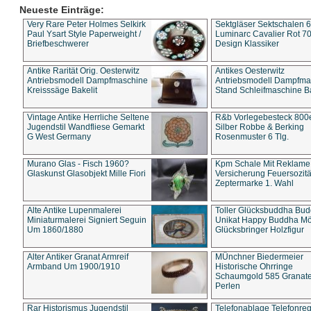
Neueste Einträge:
Very Rare Peter Holmes Selkirk
Sektgläser Sektschalen 
Paul Ysart Style Paperweight /
Luminarc Cavalier Rot 70
Briefbeschwerer
Design Klassiker
Antike Rarität Orig. Oesterwitz
Antikes Oesterwitz
Antriebsmodell Dampfmaschine
Antriebsmodell Dampfma
Kreisssäge Bakelit
Stand Schleifmaschine Ba
Vintage Antike Herrliche Seltene
R&b Vorlegebesteck 800
Jugendstil Wandfliese Gemarkt
Silber Robbe & Berking
G West Germany
Rosenmuster 6 Tlg.
Murano Glas - Fisch 1960?
Kpm Schale Mit Reklame
Glaskunst Glasobjekt Mille Fiori
Versicherung Feuersozitä
Zeptermarke 1. Wahl
Alte Antike Lupenmalerei
Toller Glücksbuddha Bu
Miniaturmalerei Signiert Seguin
Unikat Happy Buddha M
Um 1860/1880
Glücksbringer Holzfigur
Alter Antiker Granat Armreif
MÜnchner Biedermeier
Armband Um 1900/1910
Historische Ohrringe
Schaumgold 585 Granate 
Perlen
Rar Historismus Jugendstil
Telefonablage Telefonreg