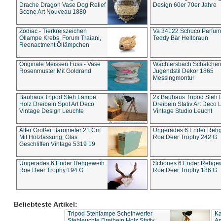
Drache Dragon Vase Dog Relief
Design 60er 70er Jahre
Scene Art Nouveau 1880
Zodiac - Tierkreiszeichen
Va 34122 Schuco Parfum 
Öllampe Krebs, Forum Traiani,
Teddy Bär Hellbraun
Reenactment Öllämpchen
Originale Meissen Fuss - Vase
Wächtersbach Schälche
Rosenmuster Mit Goldrand
Jugendstil Dekor 1865
Messingmontur
Bauhaus Tripod Steh Lampe
2x Bauhaus Tripod Steh
Holz Dreibein Spot Art Deco
Dreibein Stativ Art Deco L
Vintage Design Leuchte
Vintage Studio Leucht
Alter Großer Barometer 21 Cm
Ungerades 6 Ender Reh
Mit Holzfassung, Glas
Roe Deer Trophy 242 G
Geschliffen Vintage 5319 19
Ungerades 6 Ender Rehgeweih
Schönes 6 Ender Rehge
Roe Deer Trophy 194 G
Roe Deer Trophy 186 G
Beliebteste Artikel:
Tripod Stehlampe Scheinwerfer
Ka
Stehleuchte Dreibein Holz Stativ
An