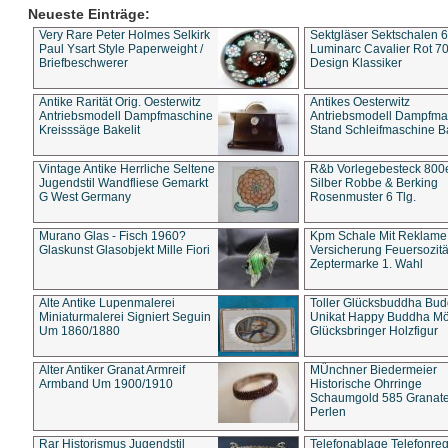
Neueste Einträge:
Very Rare Peter Holmes Selkirk
Sektgläser Sektschalen 
Paul Ysart Style Paperweight /
Luminarc Cavalier Rot 70
Briefbeschwerer
Design Klassiker
Antike Rarität Orig. Oesterwitz
Antikes Oesterwitz
Antriebsmodell Dampfmaschine
Antriebsmodell Dampfma
Kreisssäge Bakelit
Stand Schleifmaschine Ba
Vintage Antike Herrliche Seltene
R&b Vorlegebesteck 800
Jugendstil Wandfliese Gemarkt
Silber Robbe & Berking
G West Germany
Rosenmuster 6 Tlg.
Murano Glas - Fisch 1960?
Kpm Schale Mit Reklame
Glaskunst Glasobjekt Mille Fiori
Versicherung Feuersozitä
Zeptermarke 1. Wahl
Alte Antike Lupenmalerei
Toller Glücksbuddha Bu
Miniaturmalerei Signiert Seguin
Unikat Happy Buddha M
Um 1860/1880
Glücksbringer Holzfigur
Alter Antiker Granat Armreif
MÜnchner Biedermeier
Armband Um 1900/1910
Historische Ohrringe
Schaumgold 585 Granate 
Perlen
Rar Historismus Jugendstil
Telefonablage Telefonreg