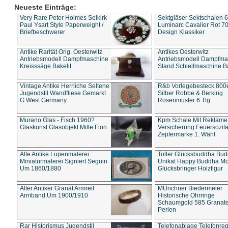
Neueste Einträge:
Very Rare Peter Holmes Selkirk
Sektgläser Sektschalen 
Paul Ysart Style Paperweight /
Luminarc Cavalier Rot 70
Briefbeschwerer
Design Klassiker
Antike Rarität Orig. Oesterwitz
Antikes Oesterwitz
Antriebsmodell Dampfmaschine
Antriebsmodell Dampfma
Kreisssäge Bakelit
Stand Schleifmaschine Ba
Vintage Antike Herrliche Seltene
R&b Vorlegebesteck 800
Jugendstil Wandfliese Gemarkt
Silber Robbe & Berking
G West Germany
Rosenmuster 6 Tlg.
Murano Glas - Fisch 1960?
Kpm Schale Mit Reklame
Glaskunst Glasobjekt Mille Fiori
Versicherung Feuersozitä
Zeptermarke 1. Wahl
Alte Antike Lupenmalerei
Toller Glücksbuddha Bu
Miniaturmalerei Signiert Seguin
Unikat Happy Buddha M
Um 1860/1880
Glücksbringer Holzfigur
Alter Antiker Granat Armreif
MÜnchner Biedermeier
Armband Um 1900/1910
Historische Ohrringe
Schaumgold 585 Granate 
Perlen
Rar Historismus Jugendstil
Telefonablage Telefonreg