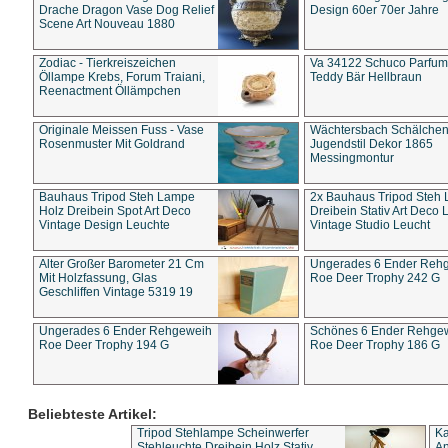
Drache Dragon Vase Dog Relief
Design 60er 70er Jahre
Scene Art Nouveau 1880
Zodiac - Tierkreiszeichen
Va 34122 Schuco Parfum 
Öllampe Krebs, Forum Traiani,
Teddy Bär Hellbraun
Reenactment Öllämpchen
Originale Meissen Fuss - Vase
Wächtersbach Schälche
Rosenmuster Mit Goldrand
Jugendstil Dekor 1865
Messingmontur
Bauhaus Tripod Steh Lampe
2x Bauhaus Tripod Steh
Holz Dreibein Spot Art Deco
Dreibein Stativ Art Deco L
Vintage Design Leuchte
Vintage Studio Leucht
Alter Großer Barometer 21 Cm
Ungerades 6 Ender Reh
Mit Holzfassung, Glas
Roe Deer Trophy 242 G
Geschliffen Vintage 5319 19
Ungerades 6 Ender Rehgeweih
Schönes 6 Ender Rehge
Roe Deer Trophy 194 G
Roe Deer Trophy 186 G
Beliebteste Artikel:
Tripod Stehlampe Scheinwerfer
Ka
Stehleuchte Dreibein Holz Stativ
An