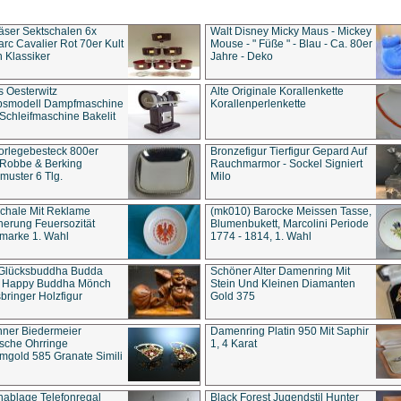
äser Sektschalen 6x
Walt Disney Micky Maus - Mickey
rc Cavalier Rot 70er Kult
Mouse - " Füße " - Blau - Ca. 80er
 Klassiker
Jahre - Deko
s Oesterwitz
Alte Originale Korallenkette
ebsmodell Dampfmaschine
Korallenperlenkette
Schleifmaschine Bakelit
rlegebesteck 800er
Bronzefigur Tierfigur Gepard Auf
 Robbe & Berking
Rauchmarmor - Sockel Signiert
uster 6 Tlg.
Milo
chale Mit Reklame
(mk010) Barocke Meissen Tasse,
herung Feuersozität
Blumenbukett, Marcolini Periode
marke 1. Wahl
1774 - 1814, 1. Wahl
 Glücksbuddha Budda
Schöner Alter Damenring Mit
t Happy Buddha Mönch
Stein Und Kleinen Diamanten
bringer Holzfigur
Gold 375
ner Biedermeier
Damenring Platin 950 Mit Saphir
ische Ohrringe
1, 4 Karat
gold 585 Granate Simili
nablage Telefonregal
Black Forest Jugendstil Hunter