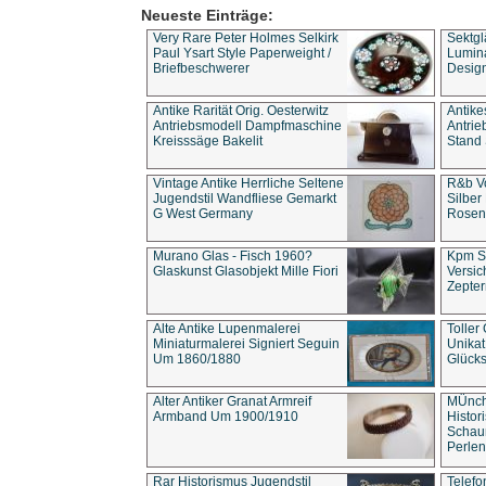
Neueste Einträge:
Very Rare Peter Holmes Selkirk
Sektgl
Paul Ysart Style Paperweight /
Lumina
Briefbeschwerer
Design
Antike Rarität Orig. Oesterwitz
Antike
Antriebsmodell Dampfmaschine
Antri
Kreisssäge Bakelit
Stand 
Vintage Antike Herrliche Seltene
R&b Vo
Jugendstil Wandfliese Gemarkt
Silber
G West Germany
Rosenm
Murano Glas - Fisch 1960?
Kpm S
Glaskunst Glasobjekt Mille Fiori
Versic
Zepter
Alte Antike Lupenmalerei
Toller
Miniaturmalerei Signiert Seguin
Unika
Um 1860/1880
Glücks
Alter Antiker Granat Armreif
MÜnch
Armband Um 1900/1910
Histor
Schaum
Perlen
Rar Historismus Jugendstil
Telefo