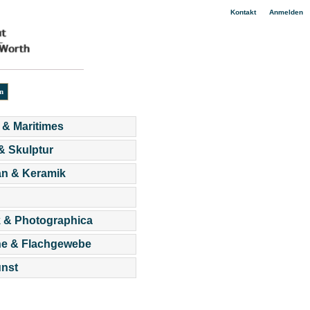
|
Kontakt
Anmelden
 & Maritimes
 & Skulptur
an & Keramik
 & Photographica
he & Flachgewebe
nst