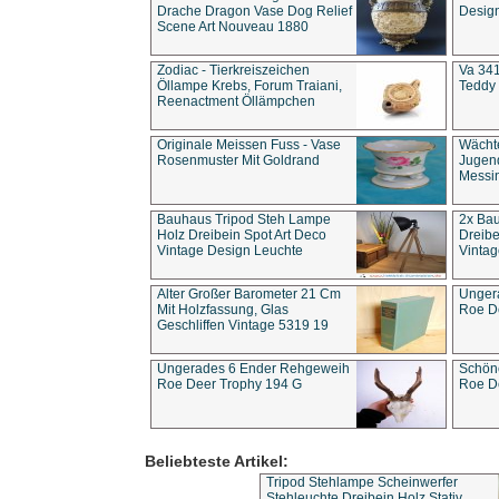
Drache Dragon Vase Dog Relief
Design
Scene Art Nouveau 1880
Zodiac - Tierkreiszeichen
Va 341
Öllampe Krebs, Forum Traiani,
Teddy 
Reenactment Öllämpchen
Originale Meissen Fuss - Vase
Wächt
Rosenmuster Mit Goldrand
Jugend
Messi
Bauhaus Tripod Steh Lampe
2x Ba
Holz Dreibein Spot Art Deco
Dreibe
Vintage Design Leuchte
Vintag
Alter Großer Barometer 21 Cm
Unger
Mit Holzfassung, Glas
Roe D
Geschliffen Vintage 5319 19
Ungerades 6 Ender Rehgeweih
Schön
Roe Deer Trophy 194 G
Roe D
Beliebteste Artikel:
Tripod Stehlampe Scheinwerfer
Stehleuchte Dreibein Holz Stativ