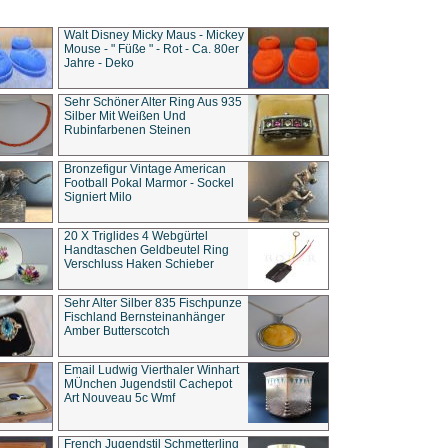
Walt Disney Micky Maus - Mickey
Mouse - " Füße " - Rot - Ca. 80er
Jahre - Deko
Sehr Schöner Alter Ring Aus 935
Silber Mit Weißen Und
Rubinfarbenen Steinen
Bronzefigur Vintage American
Football Pokal Marmor - Sockel
Signiert Milo
20 X Triglides 4 Webgürtel
Handtaschen Geldbeutel Ring
Verschluss Haken Schieber
Sehr Alter Silber 835 Fischpunze
Fischland Bernsteinanhänger
Amber Butterscotch
Email Ludwig Vierthaler Winhart
MÜnchen Jugendstil Cachepot
Art Nouveau 5c Wmf
French Jugendstil Schmetterling