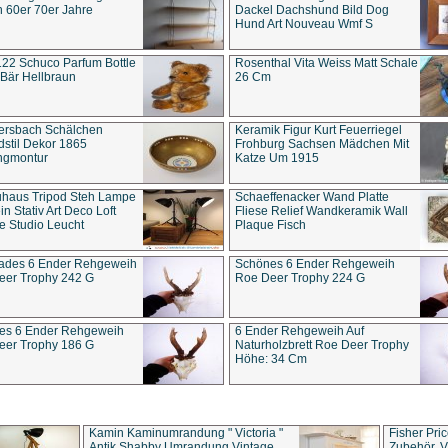
 60er 70er Jahre
Dackel Dachshund Bild Dog
Hund Art Nouveau Wmf S
22 Schuco Parfum Bottle
Rosenthal Vita Weiss Matt Schale
Bär Hellbraun
26 Cm
ersbach Schälchen
Keramik Figur Kurt Feuerriegel
stil Dekor 1865
Frohburg Sachsen Mädchen Mit
ngmontur
Katze Um 1915
uhaus Tripod Steh Lampe
Schaeffenacker Wand Platte
in Stativ Art Deco Loft
Fliese Relief Wandkeramik Wall
e Studio Leucht
Plaque Fisch
ades 6 Ender Rehgeweih
Schönes 6 Ender Rehgeweih
eer Trophy 242 G
Roe Deer Trophy 224 G
es 6 Ender Rehgeweih
6 Ender Rehgeweih Auf
eer Trophy 186 G
Naturholzbrett Roe Deer Trophy
Höhe: 34 Cm
Kamin Kaminumrandung " Victoria "
Fisher Pri
Antik Shabby Umrandung Vintage
Zubehör, V