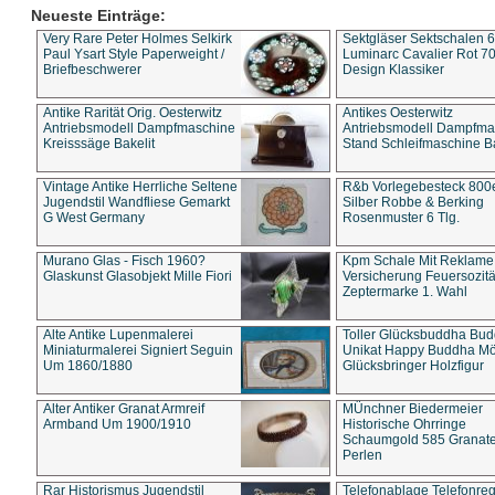
Neueste Einträge:
Very Rare Peter Holmes Selkirk
Sektgläser Sektschalen 
Paul Ysart Style Paperweight /
Luminarc Cavalier Rot 70
Briefbeschwerer
Design Klassiker
Antike Rarität Orig. Oesterwitz
Antikes Oesterwitz
Antriebsmodell Dampfmaschine
Antriebsmodell Dampfma
Kreisssäge Bakelit
Stand Schleifmaschine Ba
Vintage Antike Herrliche Seltene
R&b Vorlegebesteck 800
Jugendstil Wandfliese Gemarkt
Silber Robbe & Berking
G West Germany
Rosenmuster 6 Tlg.
Murano Glas - Fisch 1960?
Kpm Schale Mit Reklame
Glaskunst Glasobjekt Mille Fiori
Versicherung Feuersozitä
Zeptermarke 1. Wahl
Alte Antike Lupenmalerei
Toller Glücksbuddha Bu
Miniaturmalerei Signiert Seguin
Unikat Happy Buddha M
Um 1860/1880
Glücksbringer Holzfigur
Alter Antiker Granat Armreif
MÜnchner Biedermeier
Armband Um 1900/1910
Historische Ohrringe
Schaumgold 585 Granate 
Perlen
Rar Historismus Jugendstil
Telefonablage Telefonreg