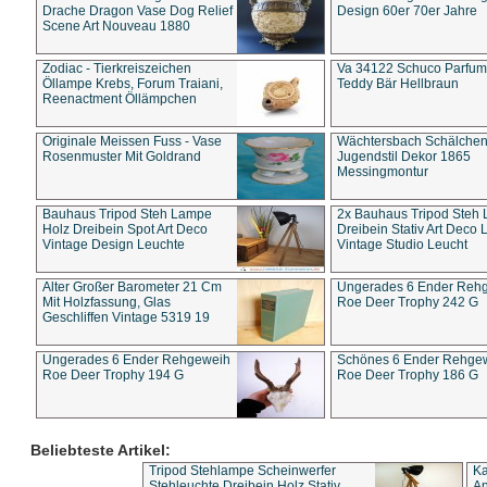
Drache Dragon Vase Dog Relief
Design 60er 70er Jahre
Scene Art Nouveau 1880
Zodiac - Tierkreiszeichen
Va 34122 Schuco Parfum 
Öllampe Krebs, Forum Traiani,
Teddy Bär Hellbraun
Reenactment Öllämpchen
Originale Meissen Fuss - Vase
Wächtersbach Schälche
Rosenmuster Mit Goldrand
Jugendstil Dekor 1865
Messingmontur
Bauhaus Tripod Steh Lampe
2x Bauhaus Tripod Steh
Holz Dreibein Spot Art Deco
Dreibein Stativ Art Deco L
Vintage Design Leuchte
Vintage Studio Leucht
Alter Großer Barometer 21 Cm
Ungerades 6 Ender Reh
Mit Holzfassung, Glas
Roe Deer Trophy 242 G
Geschliffen Vintage 5319 19
Ungerades 6 Ender Rehgeweih
Schönes 6 Ender Rehge
Roe Deer Trophy 194 G
Roe Deer Trophy 186 G
Beliebteste Artikel:
Tripod Stehlampe Scheinwerfer
Ka
Stehleuchte Dreibein Holz Stativ
An