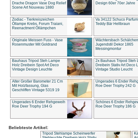
Drache Dragon Vase Dog Relief
Design 60er 70er Jahre
Scene Art Nouveau 1880
Zodiac - Tierkreiszeichen
Va 34122 Schuco Parfum 
Öllampe Krebs, Forum Traiani,
Teddy Bär Hellbraun
Reenactment Öllämpchen
Originale Meissen Fuss - Vase
Wächtersbach Schälche
Rosenmuster Mit Goldrand
Jugendstil Dekor 1865
Messingmontur
Bauhaus Tripod Steh Lampe
2x Bauhaus Tripod Steh
Holz Dreibein Spot Art Deco
Dreibein Stativ Art Deco L
Vintage Design Leuchte
Vintage Studio Leucht
Alter Großer Barometer 21 Cm
Ungerades 6 Ender Reh
Mit Holzfassung, Glas
Roe Deer Trophy 242 G
Geschliffen Vintage 5319 19
Ungerades 6 Ender Rehgeweih
Schönes 6 Ender Rehge
Roe Deer Trophy 194 G
Roe Deer Trophy 186 G
Beliebteste Artikel:
Tripod Stehlampe Scheinwerfer
Ka
Stehleuchte Dreibein Holz Stativ
An