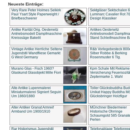
Neueste Einträge:
Very Rare Peter Holmes Selkirk
Sektgläser Sektschalen 
Paul Ysart Style Paperweight /
Luminarc Cavalier Rot 70
Briefbeschwerer
Design Klassiker
Antike Rarität Orig. Oesterwitz
Antikes Oesterwitz
Antriebsmodell Dampfmaschine
Antriebsmodell Dampfma
Kreisssäge Bakelit
Stand Schleifmaschine Ba
Vintage Antike Herrliche Seltene
R&b Vorlegebesteck 800
Jugendstil Wandfliese Gemarkt
Silber Robbe & Berking
G West Germany
Rosenmuster 6 Tlg.
Murano Glas - Fisch 1960?
Kpm Schale Mit Reklame
Glaskunst Glasobjekt Mille Fiori
Versicherung Feuersozitä
Zeptermarke 1. Wahl
Alte Antike Lupenmalerei
Toller Glücksbuddha Bu
Miniaturmalerei Signiert Seguin
Unikat Happy Buddha M
Um 1860/1880
Glücksbringer Holzfigur
Alter Antiker Granat Armreif
MÜnchner Biedermeier
Armband Um 1900/1910
Historische Ohrringe
Schaumgold 585 Granate 
Perlen
Rar Historismus Jugendstil
Telefonablage Telefonreg