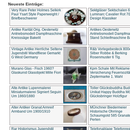
Neueste Einträge:
Very Rare Peter Holmes Selkirk
Sektgläser Sektschalen 
Paul Ysart Style Paperweight /
Luminarc Cavalier Rot 70
Briefbeschwerer
Design Klassiker
Antike Rarität Orig. Oesterwitz
Antikes Oesterwitz
Antriebsmodell Dampfmaschine
Antriebsmodell Dampfma
Kreisssäge Bakelit
Stand Schleifmaschine Ba
Vintage Antike Herrliche Seltene
R&b Vorlegebesteck 800
Jugendstil Wandfliese Gemarkt
Silber Robbe & Berking
G West Germany
Rosenmuster 6 Tlg.
Murano Glas - Fisch 1960?
Kpm Schale Mit Reklame
Glaskunst Glasobjekt Mille Fiori
Versicherung Feuersozitä
Zeptermarke 1. Wahl
Alte Antike Lupenmalerei
Toller Glücksbuddha Bu
Miniaturmalerei Signiert Seguin
Unikat Happy Buddha M
Um 1860/1880
Glücksbringer Holzfigur
Alter Antiker Granat Armreif
MÜnchner Biedermeier
Armband Um 1900/1910
Historische Ohrringe
Schaumgold 585 Granate 
Perlen
Rar Historismus Jugendstil
Telefonablage Telefonreg