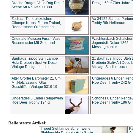
Drache Dragon Vase Dog Relief
Design 60er 70er Jahre
Scene Art Nouveau 1880
Zodiac - Tierkreiszeichen
Va 34122 Schuco Parfum 
Öllampe Krebs, Forum Traiani,
Teddy Bär Hellbraun
Reenactment Öllämpchen
Originale Meissen Fuss - Vase
Wächtersbach Schälche
Rosenmuster Mit Goldrand
Jugendstil Dekor 1865
Messingmontur
Bauhaus Tripod Steh Lampe
2x Bauhaus Tripod Steh
Holz Dreibein Spot Art Deco
Dreibein Stativ Art Deco L
Vintage Design Leuchte
Vintage Studio Leucht
Alter Großer Barometer 21 Cm
Ungerades 6 Ender Reh
Mit Holzfassung, Glas
Roe Deer Trophy 242 G
Geschliffen Vintage 5319 19
Ungerades 6 Ender Rehgeweih
Schönes 6 Ender Rehge
Roe Deer Trophy 194 G
Roe Deer Trophy 186 G
Beliebteste Artikel:
Tripod Stehlampe Scheinwerfer
Ka
Stehleuchte Dreibein Holz Stativ
An