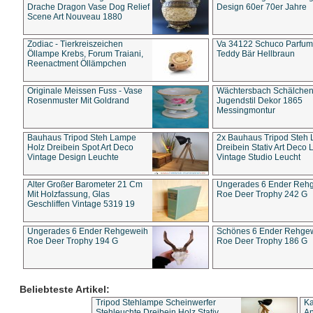
Drache Dragon Vase Dog Relief
Design 60er 70er Jahre
Scene Art Nouveau 1880
Zodiac - Tierkreiszeichen
Va 34122 Schuco Parfum 
Öllampe Krebs, Forum Traiani,
Teddy Bär Hellbraun
Reenactment Öllämpchen
Originale Meissen Fuss - Vase
Wächtersbach Schälche
Rosenmuster Mit Goldrand
Jugendstil Dekor 1865
Messingmontur
Bauhaus Tripod Steh Lampe
2x Bauhaus Tripod Steh
Holz Dreibein Spot Art Deco
Dreibein Stativ Art Deco L
Vintage Design Leuchte
Vintage Studio Leucht
Alter Großer Barometer 21 Cm
Ungerades 6 Ender Reh
Mit Holzfassung, Glas
Roe Deer Trophy 242 G
Geschliffen Vintage 5319 19
Ungerades 6 Ender Rehgeweih
Schönes 6 Ender Rehge
Roe Deer Trophy 194 G
Roe Deer Trophy 186 G
Beliebteste Artikel:
Tripod Stehlampe Scheinwerfer
Ka
Stehleuchte Dreibein Holz Stativ
An