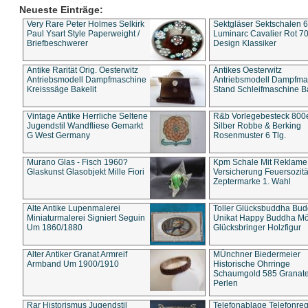
Neueste Einträge:
Very Rare Peter Holmes Selkirk
Sektgläser Sektschalen 
Paul Ysart Style Paperweight /
Luminarc Cavalier Rot 70
Briefbeschwerer
Design Klassiker
Antike Rarität Orig. Oesterwitz
Antikes Oesterwitz
Antriebsmodell Dampfmaschine
Antriebsmodell Dampfma
Kreisssäge Bakelit
Stand Schleifmaschine Ba
Vintage Antike Herrliche Seltene
R&b Vorlegebesteck 800
Jugendstil Wandfliese Gemarkt
Silber Robbe & Berking
G West Germany
Rosenmuster 6 Tlg.
Murano Glas - Fisch 1960?
Kpm Schale Mit Reklame
Glaskunst Glasobjekt Mille Fiori
Versicherung Feuersozitä
Zeptermarke 1. Wahl
Alte Antike Lupenmalerei
Toller Glücksbuddha Bu
Miniaturmalerei Signiert Seguin
Unikat Happy Buddha M
Um 1860/1880
Glücksbringer Holzfigur
Alter Antiker Granat Armreif
MÜnchner Biedermeier
Armband Um 1900/1910
Historische Ohrringe
Schaumgold 585 Granate 
Perlen
Rar Historismus Jugendstil
Telefonablage Telefonreg