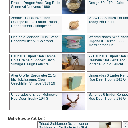
Drache Dragon Vase Dog Relief
Design 60er 70er Jahre
Scene Art Nouveau 1880
Zodiac - Tierkreiszeichen
Va 34122 Schuco Parfum 
Öllampe Krebs, Forum Traiani,
Teddy Bär Hellbraun
Reenactment Öllämpchen
Originale Meissen Fuss - Vase
Wächtersbach Schälche
Rosenmuster Mit Goldrand
Jugendstil Dekor 1865
Messingmontur
Bauhaus Tripod Steh Lampe
2x Bauhaus Tripod Steh
Holz Dreibein Spot Art Deco
Dreibein Stativ Art Deco L
Vintage Design Leuchte
Vintage Studio Leucht
Alter Großer Barometer 21 Cm
Ungerades 6 Ender Reh
Mit Holzfassung, Glas
Roe Deer Trophy 242 G
Geschliffen Vintage 5319 19
Ungerades 6 Ender Rehgeweih
Schönes 6 Ender Rehge
Roe Deer Trophy 194 G
Roe Deer Trophy 186 G
Beliebteste Artikel:
Tripod Stehlampe Scheinwerfer
Ka
Stehleuchte Dreibein Holz Stativ
An