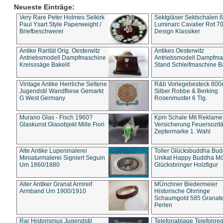
Neueste Einträge:
Very Rare Peter Holmes Selkirk
Sektgläser Sektschalen 
Paul Ysart Style Paperweight /
Luminarc Cavalier Rot 70
Briefbeschwerer
Design Klassiker
Antike Rarität Orig. Oesterwitz
Antikes Oesterwitz
Antriebsmodell Dampfmaschine
Antriebsmodell Dampfma
Kreisssäge Bakelit
Stand Schleifmaschine Ba
Vintage Antike Herrliche Seltene
R&b Vorlegebesteck 800
Jugendstil Wandfliese Gemarkt
Silber Robbe & Berking
G West Germany
Rosenmuster 6 Tlg.
Murano Glas - Fisch 1960?
Kpm Schale Mit Reklame
Glaskunst Glasobjekt Mille Fiori
Versicherung Feuersozitä
Zeptermarke 1. Wahl
Alte Antike Lupenmalerei
Toller Glücksbuddha Bu
Miniaturmalerei Signiert Seguin
Unikat Happy Buddha M
Um 1860/1880
Glücksbringer Holzfigur
Alter Antiker Granat Armreif
MÜnchner Biedermeier
Armband Um 1900/1910
Historische Ohrringe
Schaumgold 585 Granate 
Perlen
Rar Historismus Jugendstil
Telefonablage Telefonreg