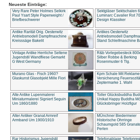
Neueste Einträge:
Very Rare Peter Holmes Selkirk
Sektgläser Sektschalen 
Paul Ysart Style Paperweight /
Luminarc Cavalier Rot 70
Briefbeschwerer
Design Klassiker
Antike Rarität Orig. Oesterwitz
Antikes Oesterwitz
Antriebsmodell Dampfmaschine
Antriebsmodell Dampfma
Kreisssäge Bakelit
Stand Schleifmaschine Ba
Vintage Antike Herrliche Seltene
R&b Vorlegebesteck 800
Jugendstil Wandfliese Gemarkt
Silber Robbe & Berking
G West Germany
Rosenmuster 6 Tlg.
Murano Glas - Fisch 1960?
Kpm Schale Mit Reklame
Glaskunst Glasobjekt Mille Fiori
Versicherung Feuersozitä
Zeptermarke 1. Wahl
Alte Antike Lupenmalerei
Toller Glücksbuddha Bu
Miniaturmalerei Signiert Seguin
Unikat Happy Buddha M
Um 1860/1880
Glücksbringer Holzfigur
Alter Antiker Granat Armreif
MÜnchner Biedermeier
Armband Um 1900/1910
Historische Ohrringe
Schaumgold 585 Granate 
Perlen
Rar Historismus Jugendstil
Telefonablage Telefonreg