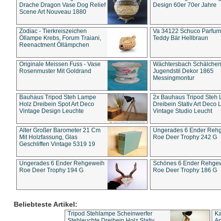
Drache Dragon Vase Dog Relief
Design 60er 70er Jahre
Scene Art Nouveau 1880
Zodiac - Tierkreiszeichen
Va 34122 Schuco Parfum 
Öllampe Krebs, Forum Traiani,
Teddy Bär Hellbraun
Reenactment Öllämpchen
Originale Meissen Fuss - Vase
Wächtersbach Schälche
Rosenmuster Mit Goldrand
Jugendstil Dekor 1865
Messingmontur
Bauhaus Tripod Steh Lampe
2x Bauhaus Tripod Steh
Holz Dreibein Spot Art Deco
Dreibein Stativ Art Deco L
Vintage Design Leuchte
Vintage Studio Leucht
Alter Großer Barometer 21 Cm
Ungerades 6 Ender Reh
Mit Holzfassung, Glas
Roe Deer Trophy 242 G
Geschliffen Vintage 5319 19
Ungerades 6 Ender Rehgeweih
Schönes 6 Ender Rehge
Roe Deer Trophy 194 G
Roe Deer Trophy 186 G
Beliebteste Artikel:
Tripod Stehlampe Scheinwerfer
Ka
Stehleuchte Dreibein Holz Stativ
An