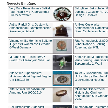
Neueste Einträge:
Very Rare Peter Holmes Selkirk
Sektgläser Sektschalen 
Paul Ysart Style Paperweight /
Luminarc Cavalier Rot 70
Briefbeschwerer
Design Klassiker
Antike Rarität Orig. Oesterwitz
Antikes Oesterwitz
Antriebsmodell Dampfmaschine
Antriebsmodell Dampfma
Kreisssäge Bakelit
Stand Schleifmaschine Ba
Vintage Antike Herrliche Seltene
R&b Vorlegebesteck 800
Jugendstil Wandfliese Gemarkt
Silber Robbe & Berking
G West Germany
Rosenmuster 6 Tlg.
Murano Glas - Fisch 1960?
Kpm Schale Mit Reklame
Glaskunst Glasobjekt Mille Fiori
Versicherung Feuersozitä
Zeptermarke 1. Wahl
Alte Antike Lupenmalerei
Toller Glücksbuddha Bu
Miniaturmalerei Signiert Seguin
Unikat Happy Buddha M
Um 1860/1880
Glücksbringer Holzfigur
Alter Antiker Granat Armreif
MÜnchner Biedermeier
Armband Um 1900/1910
Historische Ohrringe
Schaumgold 585 Granate 
Perlen
Rar Historismus Jugendstil
Telefonablage Telefonreg