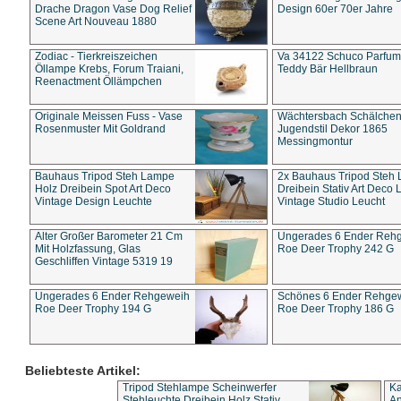
Drache Dragon Vase Dog Relief
Design 60er 70er Jahre
Scene Art Nouveau 1880
Zodiac - Tierkreiszeichen
Va 34122 Schuco Parfum 
Öllampe Krebs, Forum Traiani,
Teddy Bär Hellbraun
Reenactment Öllämpchen
Originale Meissen Fuss - Vase
Wächtersbach Schälche
Rosenmuster Mit Goldrand
Jugendstil Dekor 1865
Messingmontur
Bauhaus Tripod Steh Lampe
2x Bauhaus Tripod Steh
Holz Dreibein Spot Art Deco
Dreibein Stativ Art Deco L
Vintage Design Leuchte
Vintage Studio Leucht
Alter Großer Barometer 21 Cm
Ungerades 6 Ender Reh
Mit Holzfassung, Glas
Roe Deer Trophy 242 G
Geschliffen Vintage 5319 19
Ungerades 6 Ender Rehgeweih
Schönes 6 Ender Rehge
Roe Deer Trophy 194 G
Roe Deer Trophy 186 G
Beliebteste Artikel:
Tripod Stehlampe Scheinwerfer
Ka
Stehleuchte Dreibein Holz Stativ
An