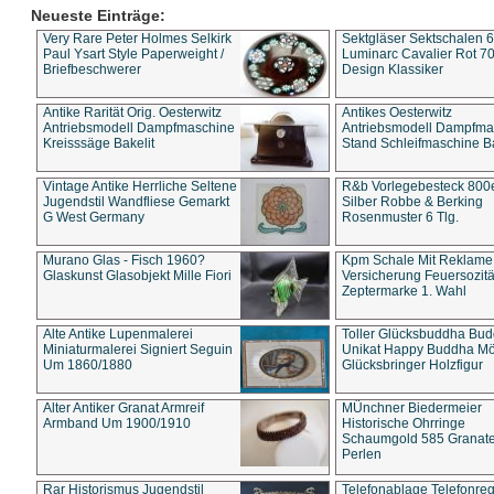
Neueste Einträge:
Very Rare Peter Holmes Selkirk
Sektgläser Sektschalen 
Paul Ysart Style Paperweight /
Luminarc Cavalier Rot 70
Briefbeschwerer
Design Klassiker
Antike Rarität Orig. Oesterwitz
Antikes Oesterwitz
Antriebsmodell Dampfmaschine
Antriebsmodell Dampfma
Kreisssäge Bakelit
Stand Schleifmaschine Ba
Vintage Antike Herrliche Seltene
R&b Vorlegebesteck 800
Jugendstil Wandfliese Gemarkt
Silber Robbe & Berking
G West Germany
Rosenmuster 6 Tlg.
Murano Glas - Fisch 1960?
Kpm Schale Mit Reklame
Glaskunst Glasobjekt Mille Fiori
Versicherung Feuersozitä
Zeptermarke 1. Wahl
Alte Antike Lupenmalerei
Toller Glücksbuddha Bu
Miniaturmalerei Signiert Seguin
Unikat Happy Buddha M
Um 1860/1880
Glücksbringer Holzfigur
Alter Antiker Granat Armreif
MÜnchner Biedermeier
Armband Um 1900/1910
Historische Ohrringe
Schaumgold 585 Granate 
Perlen
Rar Historismus Jugendstil
Telefonablage Telefonreg