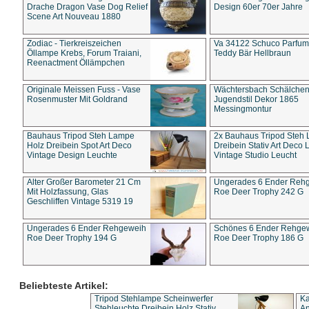
Drache Dragon Vase Dog Relief
Design 60er 70er Jahre
Scene Art Nouveau 1880
Zodiac - Tierkreiszeichen
Va 34122 Schuco Parfum 
Öllampe Krebs, Forum Traiani,
Teddy Bär Hellbraun
Reenactment Öllämpchen
Originale Meissen Fuss - Vase
Wächtersbach Schälche
Rosenmuster Mit Goldrand
Jugendstil Dekor 1865
Messingmontur
Bauhaus Tripod Steh Lampe
2x Bauhaus Tripod Steh
Holz Dreibein Spot Art Deco
Dreibein Stativ Art Deco L
Vintage Design Leuchte
Vintage Studio Leucht
Alter Großer Barometer 21 Cm
Ungerades 6 Ender Reh
Mit Holzfassung, Glas
Roe Deer Trophy 242 G
Geschliffen Vintage 5319 19
Ungerades 6 Ender Rehgeweih
Schönes 6 Ender Rehge
Roe Deer Trophy 194 G
Roe Deer Trophy 186 G
Beliebteste Artikel:
Tripod Stehlampe Scheinwerfer
Ka
Stehleuchte Dreibein Holz Stativ
An