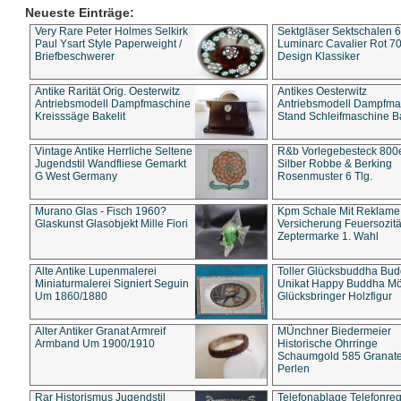
Neueste Einträge:
Very Rare Peter Holmes Selkirk
Sektgläser Sektschalen 
Paul Ysart Style Paperweight /
Luminarc Cavalier Rot 70
Briefbeschwerer
Design Klassiker
Antike Rarität Orig. Oesterwitz
Antikes Oesterwitz
Antriebsmodell Dampfmaschine
Antriebsmodell Dampfma
Kreisssäge Bakelit
Stand Schleifmaschine Ba
Vintage Antike Herrliche Seltene
R&b Vorlegebesteck 800
Jugendstil Wandfliese Gemarkt
Silber Robbe & Berking
G West Germany
Rosenmuster 6 Tlg.
Murano Glas - Fisch 1960?
Kpm Schale Mit Reklame
Glaskunst Glasobjekt Mille Fiori
Versicherung Feuersozitä
Zeptermarke 1. Wahl
Alte Antike Lupenmalerei
Toller Glücksbuddha Bu
Miniaturmalerei Signiert Seguin
Unikat Happy Buddha M
Um 1860/1880
Glücksbringer Holzfigur
Alter Antiker Granat Armreif
MÜnchner Biedermeier
Armband Um 1900/1910
Historische Ohrringe
Schaumgold 585 Granate 
Perlen
Rar Historismus Jugendstil
Telefonablage Telefonreg