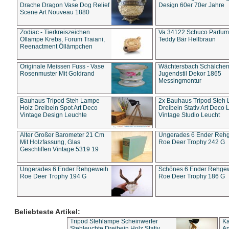
Drache Dragon Vase Dog Relief
Design 60er 70er Jahre
Scene Art Nouveau 1880
Zodiac - Tierkreiszeichen
Va 34122 Schuco Parfum 
Öllampe Krebs, Forum Traiani,
Teddy Bär Hellbraun
Reenactment Öllämpchen
Originale Meissen Fuss - Vase
Wächtersbach Schälche
Rosenmuster Mit Goldrand
Jugendstil Dekor 1865
Messingmontur
Bauhaus Tripod Steh Lampe
2x Bauhaus Tripod Steh
Holz Dreibein Spot Art Deco
Dreibein Stativ Art Deco L
Vintage Design Leuchte
Vintage Studio Leucht
Alter Großer Barometer 21 Cm
Ungerades 6 Ender Reh
Mit Holzfassung, Glas
Roe Deer Trophy 242 G
Geschliffen Vintage 5319 19
Ungerades 6 Ender Rehgeweih
Schönes 6 Ender Rehge
Roe Deer Trophy 194 G
Roe Deer Trophy 186 G
Beliebteste Artikel:
Tripod Stehlampe Scheinwerfer
Ka
Stehleuchte Dreibein Holz Stativ
An