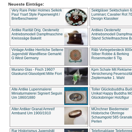
Neueste Einträge:
Very Rare Peter Holmes Selkirk
Sektgläser Sektschalen 
Paul Ysart Style Paperweight /
Luminarc Cavalier Rot 70
Briefbeschwerer
Design Klassiker
Antike Rarität Orig. Oesterwitz
Antikes Oesterwitz
Antriebsmodell Dampfmaschine
Antriebsmodell Dampfma
Kreisssäge Bakelit
Stand Schleifmaschine Ba
Vintage Antike Herrliche Seltene
R&b Vorlegebesteck 800
Jugendstil Wandfliese Gemarkt
Silber Robbe & Berking
G West Germany
Rosenmuster 6 Tlg.
Murano Glas - Fisch 1960?
Kpm Schale Mit Reklame
Glaskunst Glasobjekt Mille Fiori
Versicherung Feuersozitä
Zeptermarke 1. Wahl
Alte Antike Lupenmalerei
Toller Glücksbuddha Bu
Miniaturmalerei Signiert Seguin
Unikat Happy Buddha M
Um 1860/1880
Glücksbringer Holzfigur
Alter Antiker Granat Armreif
MÜnchner Biedermeier
Armband Um 1900/1910
Historische Ohrringe
Schaumgold 585 Granate 
Perlen
Rar Historismus Jugendstil
Telefonablage Telefonreg