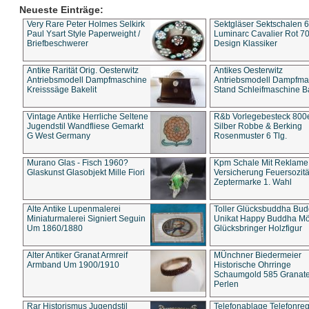
Neueste Einträge:
Very Rare Peter Holmes Selkirk
Sektgläser Sektschalen 
Paul Ysart Style Paperweight /
Luminarc Cavalier Rot 70
Briefbeschwerer
Design Klassiker
Antike Rarität Orig. Oesterwitz
Antikes Oesterwitz
Antriebsmodell Dampfmaschine
Antriebsmodell Dampfma
Kreisssäge Bakelit
Stand Schleifmaschine Ba
Vintage Antike Herrliche Seltene
R&b Vorlegebesteck 800
Jugendstil Wandfliese Gemarkt
Silber Robbe & Berking
G West Germany
Rosenmuster 6 Tlg.
Murano Glas - Fisch 1960?
Kpm Schale Mit Reklame
Glaskunst Glasobjekt Mille Fiori
Versicherung Feuersozitä
Zeptermarke 1. Wahl
Alte Antike Lupenmalerei
Toller Glücksbuddha Bu
Miniaturmalerei Signiert Seguin
Unikat Happy Buddha M
Um 1860/1880
Glücksbringer Holzfigur
Alter Antiker Granat Armreif
MÜnchner Biedermeier
Armband Um 1900/1910
Historische Ohrringe
Schaumgold 585 Granate 
Perlen
Rar Historismus Jugendstil
Telefonablage Telefonreg