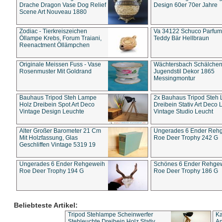
Drache Dragon Vase Dog Relief
Design 60er 70er Jahre
Scene Art Nouveau 1880
Zodiac - Tierkreiszeichen
Va 34122 Schuco Parfum 
Öllampe Krebs, Forum Traiani,
Teddy Bär Hellbraun
Reenactment Öllämpchen
Originale Meissen Fuss - Vase
Wächtersbach Schälche
Rosenmuster Mit Goldrand
Jugendstil Dekor 1865
Messingmontur
Bauhaus Tripod Steh Lampe
2x Bauhaus Tripod Steh
Holz Dreibein Spot Art Deco
Dreibein Stativ Art Deco L
Vintage Design Leuchte
Vintage Studio Leucht
Alter Großer Barometer 21 Cm
Ungerades 6 Ender Reh
Mit Holzfassung, Glas
Roe Deer Trophy 242 G
Geschliffen Vintage 5319 19
Ungerades 6 Ender Rehgeweih
Schönes 6 Ender Rehge
Roe Deer Trophy 194 G
Roe Deer Trophy 186 G
Beliebteste Artikel:
Tripod Stehlampe Scheinwerfer
Ka
Stehleuchte Dreibein Holz Stativ
An