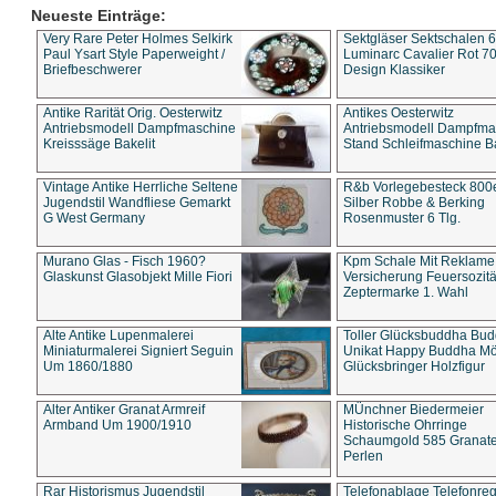
Neueste Einträge:
Very Rare Peter Holmes Selkirk
Sektgläser Sektschalen 
Paul Ysart Style Paperweight /
Luminarc Cavalier Rot 70
Briefbeschwerer
Design Klassiker
Antike Rarität Orig. Oesterwitz
Antikes Oesterwitz
Antriebsmodell Dampfmaschine
Antriebsmodell Dampfma
Kreisssäge Bakelit
Stand Schleifmaschine Ba
Vintage Antike Herrliche Seltene
R&b Vorlegebesteck 800
Jugendstil Wandfliese Gemarkt
Silber Robbe & Berking
G West Germany
Rosenmuster 6 Tlg.
Murano Glas - Fisch 1960?
Kpm Schale Mit Reklame
Glaskunst Glasobjekt Mille Fiori
Versicherung Feuersozitä
Zeptermarke 1. Wahl
Alte Antike Lupenmalerei
Toller Glücksbuddha Bu
Miniaturmalerei Signiert Seguin
Unikat Happy Buddha M
Um 1860/1880
Glücksbringer Holzfigur
Alter Antiker Granat Armreif
MÜnchner Biedermeier
Armband Um 1900/1910
Historische Ohrringe
Schaumgold 585 Granate 
Perlen
Rar Historismus Jugendstil
Telefonablage Telefonreg