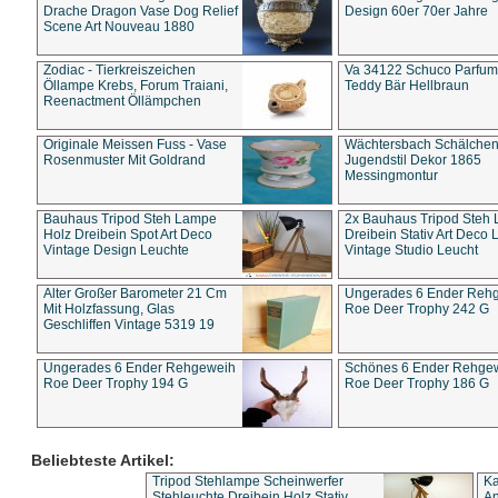
Drache Dragon Vase Dog Relief
Design 60er 70er Jahre
Scene Art Nouveau 1880
Zodiac - Tierkreiszeichen
Va 34122 Schuco Parfum 
Öllampe Krebs, Forum Traiani,
Teddy Bär Hellbraun
Reenactment Öllämpchen
Originale Meissen Fuss - Vase
Wächtersbach Schälche
Rosenmuster Mit Goldrand
Jugendstil Dekor 1865
Messingmontur
Bauhaus Tripod Steh Lampe
2x Bauhaus Tripod Steh
Holz Dreibein Spot Art Deco
Dreibein Stativ Art Deco L
Vintage Design Leuchte
Vintage Studio Leucht
Alter Großer Barometer 21 Cm
Ungerades 6 Ender Reh
Mit Holzfassung, Glas
Roe Deer Trophy 242 G
Geschliffen Vintage 5319 19
Ungerades 6 Ender Rehgeweih
Schönes 6 Ender Rehge
Roe Deer Trophy 194 G
Roe Deer Trophy 186 G
Beliebteste Artikel:
Tripod Stehlampe Scheinwerfer
Ka
Stehleuchte Dreibein Holz Stativ
An