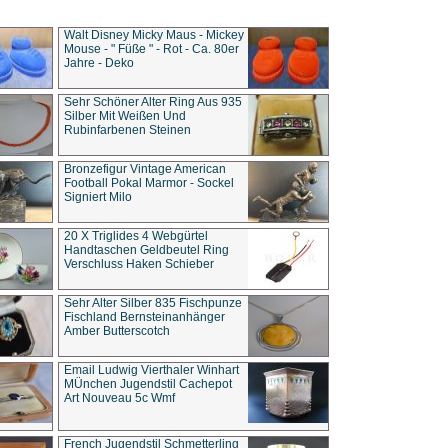
Walt Disney Micky Maus - Mickey
Mouse - " Füße " - Rot - Ca. 80er
Jahre - Deko
Sehr Schöner Alter Ring Aus 935
Silber Mit Weißen Und
Rubinfarbenen Steinen
Bronzefigur Vintage American
Football Pokal Marmor - Sockel
Signiert Milo
20 X Triglides 4 Webgürtel
Handtaschen Geldbeutel Ring
Verschluss Haken Schieber
Sehr Alter Silber 835 Fischpunze
Fischland Bernsteinanhänger
Amber Butterscotch
Email Ludwig Vierthaler Winhart
MÜnchen Jugendstil Cachepot
Art Nouveau 5c Wmf
French Jugendstil Schmetterling