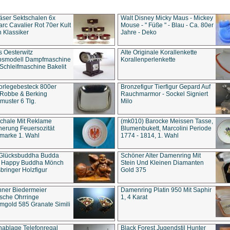
äser Sektschalen 6x
Walt Disney Micky Maus - Mickey
rc Cavalier Rot 70er Kult
Mouse - " Füße " - Blau - Ca. 80er
 Klassiker
Jahre - Deko
s Oesterwitz
Alte Originale Korallenkette
ebsmodell Dampfmaschine
Korallenperlenkette
Schleifmaschine Bakelit
rlegebesteck 800er
Bronzefigur Tierfigur Gepard Auf
 Robbe & Berking
Rauchmarmor - Sockel Signiert
uster 6 Tlg.
Milo
chale Mit Reklame
(mk010) Barocke Meissen Tasse,
herung Feuersozität
Blumenbukett, Marcolini Periode
marke 1. Wahl
1774 - 1814, 1. Wahl
 Glücksbuddha Budda
Schöner Alter Damenring Mit
t Happy Buddha Mönch
Stein Und Kleinen Diamanten
bringer Holzfigur
Gold 375
ner Biedermeier
Damenring Platin 950 Mit Saphir
ische Ohrringe
1, 4 Karat
gold 585 Granate Simili
nablage Telefonregal
Black Forest Jugendstil Hunter