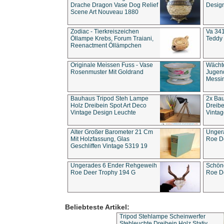
Drache Dragon Vase Dog Relief
Design
Scene Art Nouveau 1880
Zodiac - Tierkreiszeichen
Va 341
Öllampe Krebs, Forum Traiani,
Teddy 
Reenactment Öllämpchen
Originale Meissen Fuss - Vase
Wächt
Rosenmuster Mit Goldrand
Jugend
Messi
Bauhaus Tripod Steh Lampe
2x Ba
Holz Dreibein Spot Art Deco
Dreibe
Vintage Design Leuchte
Vintag
Alter Großer Barometer 21 Cm
Unger
Mit Holzfassung, Glas
Roe D
Geschliffen Vintage 5319 19
Ungerades 6 Ender Rehgeweih
Schön
Roe Deer Trophy 194 G
Roe D
Beliebteste Artikel:
Tripod Stehlampe Scheinwerfer
Stehleuchte Dreibein Holz Stativ