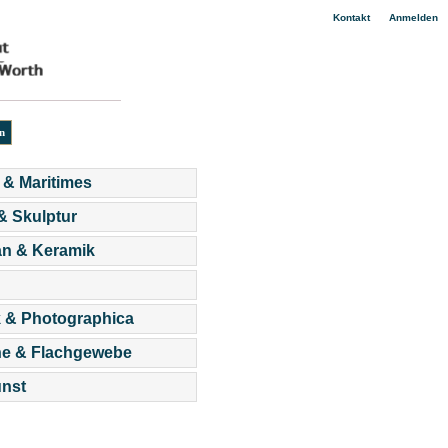
|
Kontakt
Anmelden
 & Maritimes
 & Skulptur
an & Keramik
 & Photographica
he & Flachgewebe
nst