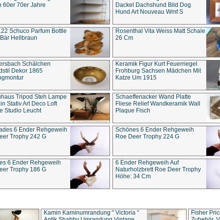
 60er 70er Jahre
Dackel Dachshund Bild Dog
Hund Art Nouveau Wmf S
22 Schuco Parfum Bottle
Rosenthal Vita Weiss Matt Schale
Bär Hellbraun
26 Cm
ersbach Schälchen
Keramik Figur Kurt Feuerriegel
stil Dekor 1865
Frohburg Sachsen Mädchen Mit
ngmontur
Katze Um 1915
uhaus Tripod Steh Lampe
Schaeffenacker Wand Platte
in Stativ Art Deco Loft
Fliese Relief Wandkeramik Wall
e Studio Leucht
Plaque Fisch
ades 6 Ender Rehgeweih
Schönes 6 Ender Rehgeweih
eer Trophy 242 G
Roe Deer Trophy 224 G
es 6 Ender Rehgeweih
6 Ender Rehgeweih Auf
eer Trophy 186 G
Naturholzbrett Roe Deer Trophy
Höhe: 34 Cm
Kamin Kaminumrandung " Victoria "
Fisher Pri
Antik Shabby Umrandung Vintage
Zubehör, V