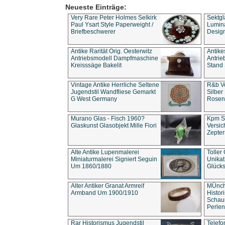
Neueste Einträge:
Very Rare Peter Holmes Selkirk
Sektgl
Paul Ysart Style Paperweight /
Lumina
Briefbeschwerer
Design
Antike Rarität Orig. Oesterwitz
Antike
Antriebsmodell Dampfmaschine
Antri
Kreisssäge Bakelit
Stand 
Vintage Antike Herrliche Seltene
R&b Vo
Jugendstil Wandfliese Gemarkt
Silber
G West Germany
Rosenm
Murano Glas - Fisch 1960?
Kpm S
Glaskunst Glasobjekt Mille Fiori
Versic
Zepter
Alte Antike Lupenmalerei
Toller
Miniaturmalerei Signiert Seguin
Unika
Um 1860/1880
Glücks
Alter Antiker Granat Armreif
MÜnch
Armband Um 1900/1910
Histor
Schaum
Perlen
Rar Historismus Jugendstil
Telefo