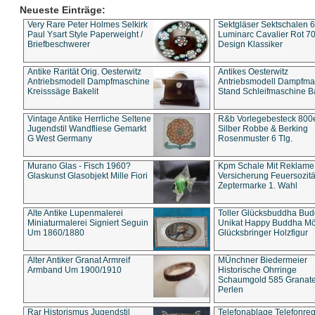
Neueste Einträge:
Very Rare Peter Holmes Selkirk
Sektgläser Sektschalen 
Paul Ysart Style Paperweight /
Luminarc Cavalier Rot 70
Briefbeschwerer
Design Klassiker
Antike Rarität Orig. Oesterwitz
Antikes Oesterwitz
Antriebsmodell Dampfmaschine
Antriebsmodell Dampfma
Kreisssäge Bakelit
Stand Schleifmaschine Ba
Vintage Antike Herrliche Seltene
R&b Vorlegebesteck 800
Jugendstil Wandfliese Gemarkt
Silber Robbe & Berking
G West Germany
Rosenmuster 6 Tlg.
Murano Glas - Fisch 1960?
Kpm Schale Mit Reklame
Glaskunst Glasobjekt Mille Fiori
Versicherung Feuersozitä
Zeptermarke 1. Wahl
Alte Antike Lupenmalerei
Toller Glücksbuddha Bu
Miniaturmalerei Signiert Seguin
Unikat Happy Buddha M
Um 1860/1880
Glücksbringer Holzfigur
Alter Antiker Granat Armreif
MÜnchner Biedermeier
Armband Um 1900/1910
Historische Ohrringe
Schaumgold 585 Granate 
Perlen
Rar Historismus Jugendstil
Telefonablage Telefonreg