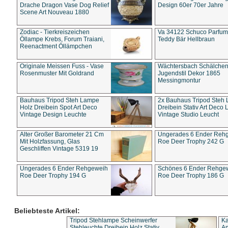
Drache Dragon Vase Dog Relief
Design 60er 70er Jahre
Scene Art Nouveau 1880
Zodiac - Tierkreiszeichen
Va 34122 Schuco Parfum 
Öllampe Krebs, Forum Traiani,
Teddy Bär Hellbraun
Reenactment Öllämpchen
Originale Meissen Fuss - Vase
Wächtersbach Schälche
Rosenmuster Mit Goldrand
Jugendstil Dekor 1865
Messingmontur
Bauhaus Tripod Steh Lampe
2x Bauhaus Tripod Steh
Holz Dreibein Spot Art Deco
Dreibein Stativ Art Deco L
Vintage Design Leuchte
Vintage Studio Leucht
Alter Großer Barometer 21 Cm
Ungerades 6 Ender Reh
Mit Holzfassung, Glas
Roe Deer Trophy 242 G
Geschliffen Vintage 5319 19
Ungerades 6 Ender Rehgeweih
Schönes 6 Ender Rehge
Roe Deer Trophy 194 G
Roe Deer Trophy 186 G
Beliebteste Artikel:
Tripod Stehlampe Scheinwerfer
Ka
Stehleuchte Dreibein Holz Stativ
An